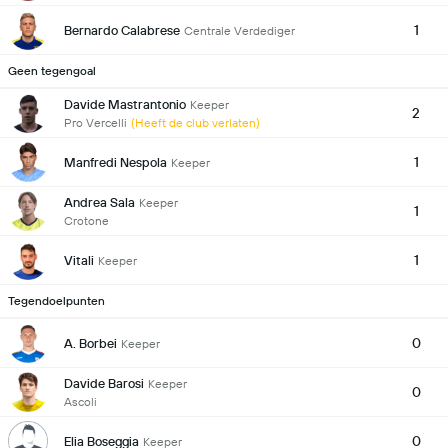
1
Bernardo Calabrese
Centrale Verdediger
Geen tegengoal
Davide Mastrantonio
Keeper
2
Pro Vercelli
(Heeft de club verlaten)
1
Manfredi Nespola
Keeper
Andrea Sala
Keeper
1
Crotone
1
Vitali
Keeper
Tegendoelpunten
0
A. Borbei
Keeper
Davide Barosi
Keeper
0
Ascoli
0
Elia Boseggia
Keeper