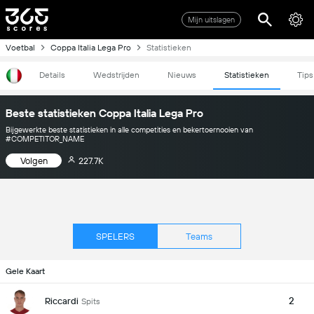
Mijn uitslagen
Voetbal
Coppa Italia Lega Pro
Statistieken
Details
Wedstrijden
Nieuws
Statistieken
Tips
Beste statistieken Coppa Italia Lega Pro
Bijgewerkte beste statistieken in alle competities en bekertoernooien van
#COMPETITOR_NAME
Volgen
227.7K
SPELERS
Teams
Gele Kaart
2
Riccardi
Spits