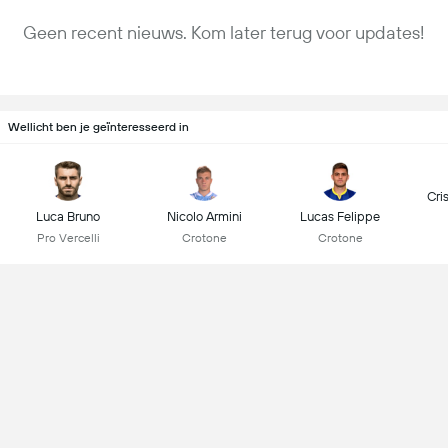
Geen recent nieuws. Kom later terug voor updates!
Wellicht ben je geïnteresseerd in
Cri
Luca Bruno
Nicolo Armini
Lucas Felippe
Pro Vercelli
Crotone
Crotone