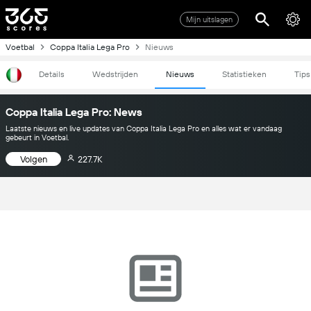
Mijn uitslagen
Voetbal
Coppa Italia Lega Pro
Nieuws
Details
Wedstrijden
Nieuws
Statistieken
Tips
Coppa Italia Lega Pro: News
Laatste nieuws en live updates van Coppa Italia Lega Pro en alles wat er vandaag
gebeurt in Voetbal.
Volgen
227.7K