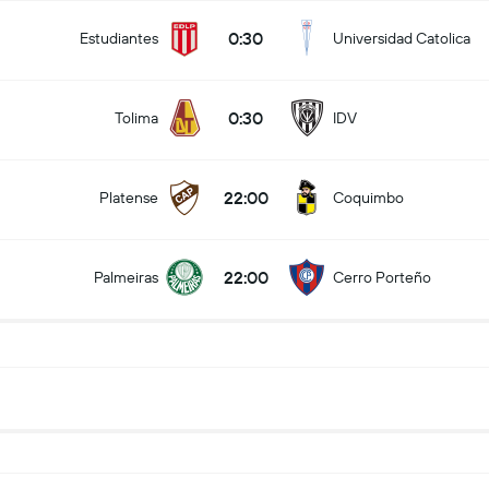
0:30
Estudiantes
Universidad Catolica
0:30
Tolima
IDV
22:00
Platense
Coquimbo
22:00
Palmeiras
Cerro Porteño