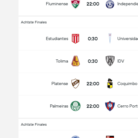
22:00
Fluminense
Independie
Achtste Finales
0:30
Estudiantes
Universida
0:30
Tolima
IDV
22:00
Platense
Coquimbo
22:00
Palmeiras
Cerro Por
Achtste Finales