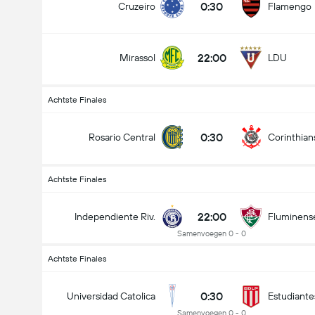
0:30
Cruzeiro
Flamengo
22:00
Mirassol
LDU
Achtste Finales
0:30
Rosario Central
Corinthian
Achtste Finales
22:00
Independiente Riv.
Fluminens
Samenvoegen 0 - 0
Achtste Finales
0:30
Universidad Catolica
Estudiante
Samenvoegen 0 - 0