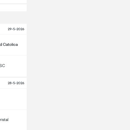
29-5-2026
d Catolica
 SC
28-5-2026
istal