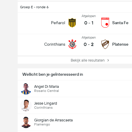
Groep E - ronde 6
Afgelopen
0
-
1
Peñarol
Santa Fe
Afgelopen
0
-
2
Corinthians
Platense
Bekijk alle resultaten
Wellicht ben je geïnteresseerd in
Angel Di Maria
Rosario Central
Jesse Lingard
Corinthians
Giorgian de Arrascaeta
Flamengo