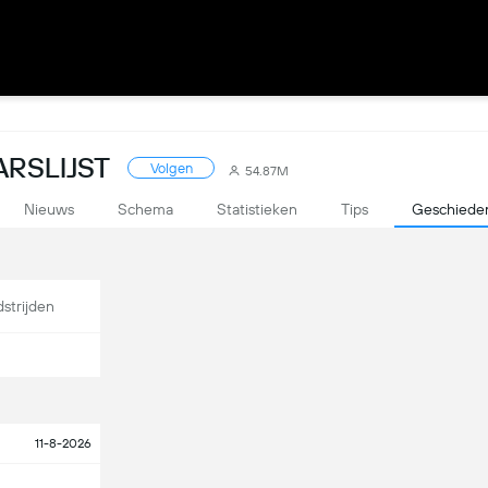
ARSLIJST
Volgen
54.87M
Nieuws
Schema
Statistieken
Tips
Geschieden
strijden
11-8-2026