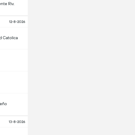
nte Riv.
12-8-2026
d Catolica
teño
13-8-2026