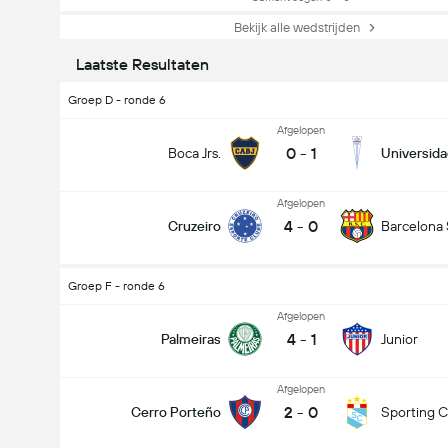
Bekijk alle wedstrijden
Laatste Resultaten
Groep D - ronde 6
Afgelopen
0
-
1
Boca Jrs.
Universida
Afgelopen
4
-
0
Cruzeiro
Barcelona
Groep F - ronde 6
Afgelopen
4
-
1
Palmeiras
Junior
Afgelopen
2
-
0
Cerro Porteño
Sporting Cr