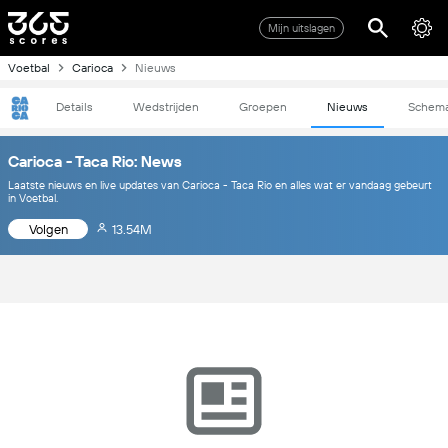
Mijn uitslagen
Voetbal
Carioca
Nieuws
Details
Wedstrijden
Groepen
Nieuws
Schem
Carioca - Taca Rio: News
Laatste nieuws en live updates van Carioca - Taca Rio en alles wat er vandaag gebeurt
in Voetbal.
Volgen
13.54M