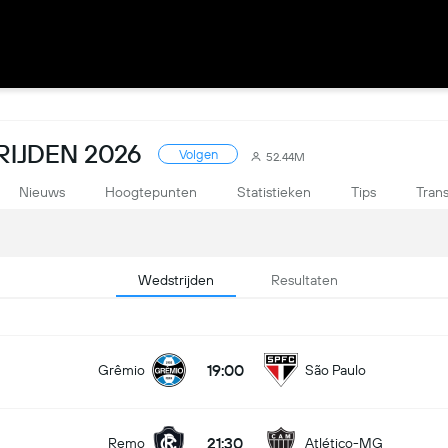
RIJDEN 2026
Volgen
52.44M
Nieuws
Hoogtepunten
Statistieken
Tips
Trans
Wedstrijden
Resultaten
19:00
Grêmio
São Paulo
21:30
Remo
Atlético-MG