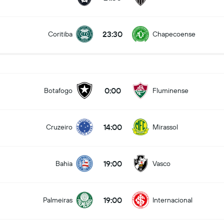
23:30
Coritiba
Chapecoense
0:00
Botafogo
Fluminense
14:00
Cruzeiro
Mirassol
19:00
Bahia
Vasco
19:00
Palmeiras
Internacional