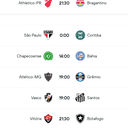
21:30
Athletico-PR
Bragantino
0:00
São Paulo
Coritiba
14:00
Chapecoense
Bahia
19:00
Atlético-MG
Grêmio
19:00
Vasco
Santos
21:30
Vitória
Botafogo