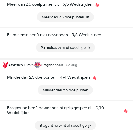
Meer dan 2.5 doelpunten uit - 5/5 Wedstrijden
Meer dan 2.5 doelpunten uit
Fluminense heeft niet gewonnen - 5/5 Wedstrijden
Palmeiras wint of speelt gelijk
VS
Athletico-PR
Bragantino
zat, 15e aug.
Minder dan 2.5 doelpunten - 4/4 Wedstrijden
Minder dan 2.5 doelpunten
Bragantino heeft gewonnen of gelijkgespeeld - 10/10
Wedstrijden
Bragantino wint of speelt gelijk