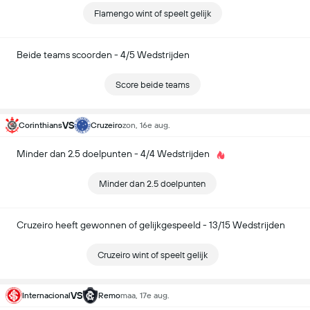
Flamengo wint of speelt gelijk
Beide teams scoorden - 4/5 Wedstrijden
Score beide teams
VS
Corinthians
Cruzeiro
zon, 16e aug.
Minder dan 2.5 doelpunten - 4/4 Wedstrijden
Minder dan 2.5 doelpunten
Cruzeiro heeft gewonnen of gelijkgespeeld - 13/15 Wedstrijden
Cruzeiro wint of speelt gelijk
VS
Internacional
Remo
maa, 17e aug.