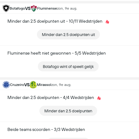
VS
Botafogo
Fluminense
zon, 9e aug.
Minder dan 2.5 doelpunten uit - 10/11 Wedstrijden
Minder dan 2.5 doelpunten uit
Fluminense heeft niet gewonnen - 5/5 Wedstrijden
Botafogo wint of speelt gelijk
VS
Cruzeiro
Mirassol
zon, 9e aug.
Minder dan 2.5 doelpunten - 4/4 Wedstrijden
Minder dan 2.5 doelpunten
Beide teams scoorden - 3/3 Wedstrijden