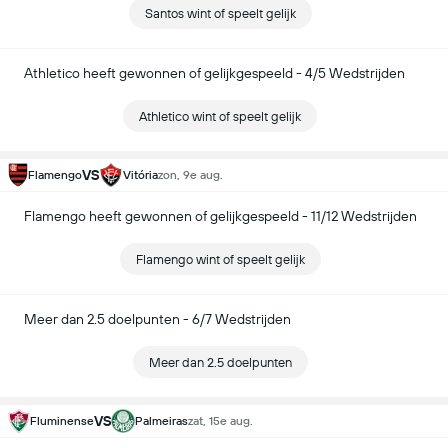
Santos wint of speelt gelijk
Athletico heeft gewonnen of gelijkgespeeld - 4/5 Wedstrijden
Athletico wint of speelt gelijk
VS
Flamengo
Vitória
zon, 9e aug.
Flamengo heeft gewonnen of gelijkgespeeld - 11/12 Wedstrijden
Flamengo wint of speelt gelijk
Meer dan 2.5 doelpunten - 6/7 Wedstrijden
Meer dan 2.5 doelpunten
VS
Fluminense
Palmeiras
zat, 15e aug.