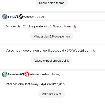
Score beide teams
VS
Bahia
Vasco
zon, 9e aug.
Minder dan 2.5 doelpunten - 5/5 Wedstrijden
Minder dan 2.5 doelpunten
Vasco heeft gewonnen of gelijkgespeeld - 5/5 Wedstrijden
Vasco wint of speelt gelijk
VS
Palmeiras
Internacional
zon, 9e aug.
Internacional lost away - 4/4 Wedstrijden
Palmeiras wint