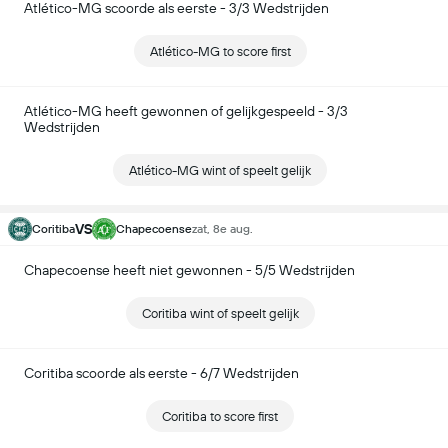
Atlético-MG scoorde als eerste - 3/3 Wedstrijden
Atlético-MG to score first
Atlético-MG heeft gewonnen of gelijkgespeeld - 3/3
Wedstrijden
Atlético-MG wint of speelt gelijk
VS
Coritiba
Chapecoense
zat, 8e aug.
Chapecoense heeft niet gewonnen - 5/5 Wedstrijden
Coritiba wint of speelt gelijk
Coritiba scoorde als eerste - 6/7 Wedstrijden
Coritiba to score first