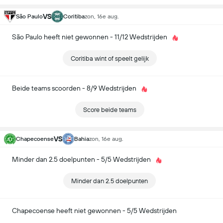
VS
São Paulo
Coritiba
zon, 16e aug.
São Paulo heeft niet gewonnen - 11/12 Wedstrijden
Coritiba wint of speelt gelijk
Beide teams scoorden - 8/9 Wedstrijden
Score beide teams
VS
Chapecoense
Bahia
zon, 16e aug.
Minder dan 2.5 doelpunten - 5/5 Wedstrijden
Minder dan 2.5 doelpunten
Chapecoense heeft niet gewonnen - 5/5 Wedstrijden