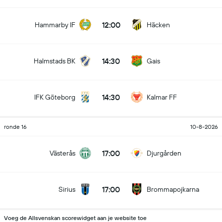
12:00
Hammarby IF
Häcken
14:30
Halmstads BK
Gais
14:30
IFK Göteborg
Kalmar FF
ronde 16
10-8-2026
17:00
Västerås
Djurgården
17:00
Sirius
Brommapojkarna
Voeg de Allsvenskan scorewidget aan je website toe