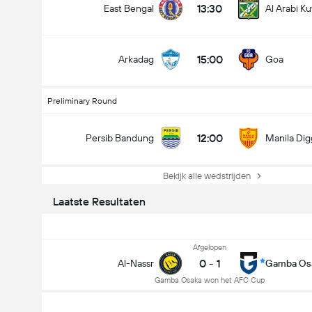
13:30
East Bengal
Al Arabi K
15:00
Arkadag
Goa
Preliminary Round
12:00
Persib Bandung
Manila Dig
Bekijk alle wedstrijden
Laatste Resultaten
Afgelopen
0
-
1
Al-Nassr
Gamba Os
AFC Cup
Gamba Osaka won het AFC Cup
31-8
12:00
Persib Bandung
Manila Digger