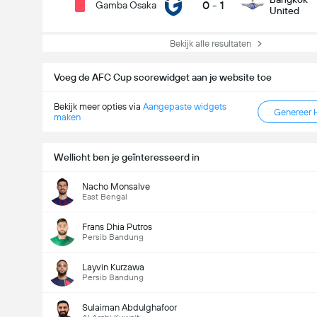
0
-
1
Gamba Osaka
United
Bekijk alle resultaten
Voeg de AFC Cup scorewidget aan je website toe
Bekijk meer opties via
Aangepaste widgets
Genereer 
maken
Wellicht ben je geïnteresseerd in
Nacho Monsalve
East Bengal
Frans Dhia Putros
Persib Bandung
Layvin Kurzawa
Persib Bandung
Sulaiman Abdulghafoor