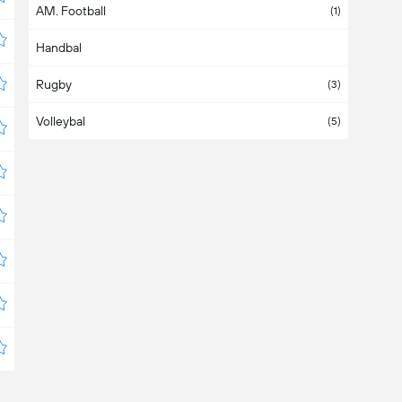
AM. Football
Bahamas
(1)
Handbal
Bahrein
Rugby
Bangladesh
(3)
Volleybal
Barbados
(5)
België
(7)
Belize
Bermuda
Boeroendi
Bolivia
(2)
Bosnië-Herzegovina
(2)
Botswana