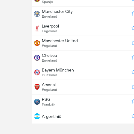
Spanje
Manchester City
Engeland
Liverpool
Engeland
Manchester United
Engeland
Chelsea
Engeland
Bayern München
Duitsland
Arsenal
Engeland
PSG
Frankrijk
Argentinië