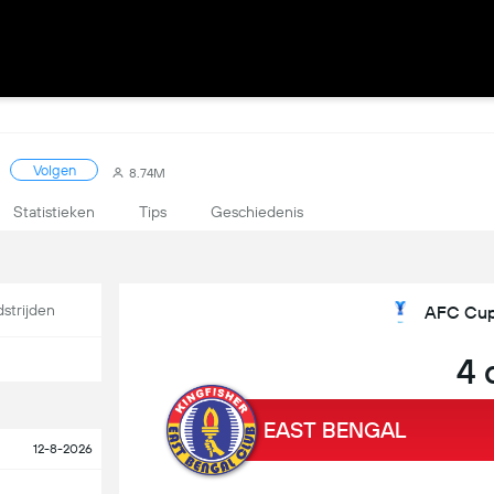
Volgen
8.74M
Statistieken
Tips
Geschiedenis
strijden
AFC Cup 
4 
EAST BENGAL
12-8-2026