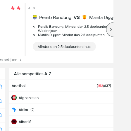
31-8
Persib Bandung
VS
Manila Digger
Persib Bandung: Minder dan 2.5 doelpunten thuis - 5/5
Wedstrijden
Manila Digger: Minder dan 2.5 doelpunten - 4/5 Wedstrijd
Minder dan 2.5 doelpunten thuis
s bekijken
Alle competities A-Z
Voetbal
(
152
/637)
Afghanistan
Afrika
(2)
Albanië