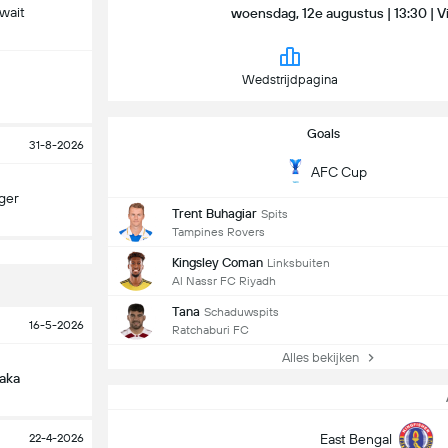
uwait
woensdag, 12e augustus | 13:30 | 
Wedstrijdpagina
Goals
31-8-2026
AFC Cup
ger
Trent Buhagiar
Spits
Tampines Rovers
Kingsley Coman
Linksbuiten
Al Nassr FC Riyadh
Tana
Schaduwspits
16-5-2026
Ratchaburi FC
Alles bekijken
aka
22-4-2026
East Bengal