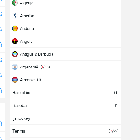
Algerije
Amerika
Andorra
Angola
Antigua & Barbuda
Argentinië
(
1
/38)
Armenië
(1)
Basketbal
Aruba
(6)
Baseball
Australië
(1)
(1)
Ijshockey
Azerbeidzjan
Tennis
Azië
(
2
/2)
(
3
/29)