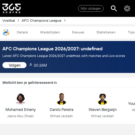
Mijn uitslagen
Voetbal
AFC Champions League
Details
Wedstrijden
Nieuws
Statistieken
Tips
AFC Champions League 2026/2027: undefined
Latest AFC Champions League 2026/2027 undefined, with matches and Live scores
Volgen
20.26M
Wellicht ben je geïnteresseerd in
You
Mohamed Elneny
Danilo Pereira
Steven Bergwijn
I
Jazira Abu Dhabi
Ittihad Jeddah
Ittihad Jeddah