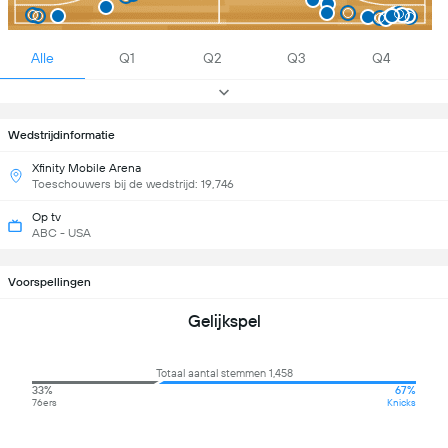
Alle
Q1
Q2
Q3
Q4
Wedstrijdinformatie
Xfinity Mobile Arena
Toeschouwers bij de wedstrijd: 19,746
Op tv
ABC - USA
Voorspellingen
Gelijkspel
Totaal aantal stemmen 1,458
33%
67%
76ers
Knicks