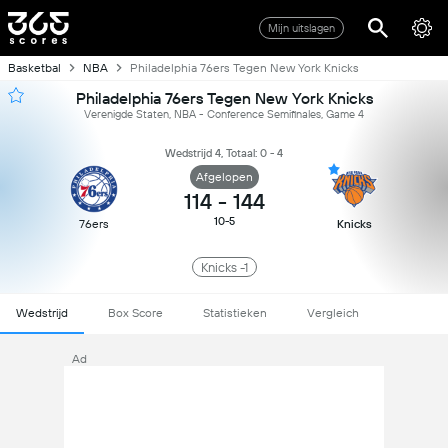
Mijn uitslagen
Basketbal
NBA
Philadelphia 76ers Tegen New York Knicks
Philadelphia 76ers Tegen New York Knicks
Verenigde Staten, NBA - Conference Semifinales, Game 4
Wedstrijd 4, Totaal: 0 - 4
Afgelopen
114
-
144
10-5
76ers
Knicks
Knicks -1
Wedstrijd
Box Score
Statistieken
Vergleich
Ad