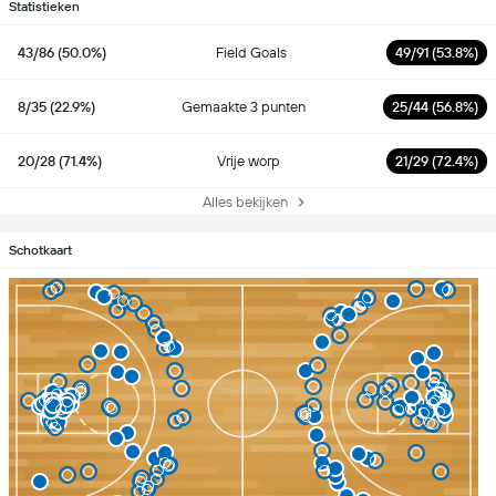
Statistieken
43/86 (50.0%)
Field Goals
49/91 (53.8%)
8/35 (22.9%)
Gemaakte 3 punten
25/44 (56.8%)
20/28 (71.4%)
Vrije worp
21/29 (72.4%)
Alles bekijken
Schotkaart