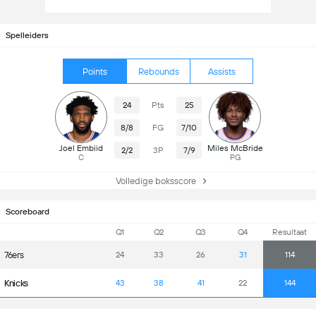
Spelleiders
Points
Rebounds
Assists
24
Pts
25
8/8
FG
7/10
Joel Embiid
Miles McBride
2/2
3P
7/9
C
PG
Volledige boksscore
Scoreboard
Q1
Q2
Q3
Q4
Resultaat
76ers
24
33
26
31
114
Knicks
43
38
41
22
144