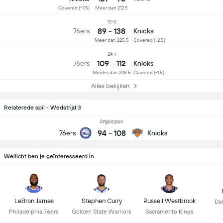
Covered (-7.5)
Meer dan 212.5
12-2
89 - 138
76ers
Knicks
Meer dan 225.5
Covered (-2.5)
24-1
109 - 112
76ers
Knicks
Minder dan 228.5
Covered (-1.5)
Alles bekijken
Relaterede spil - Wedstrijd 3
Afgelopen
94
-
108
76ers
Knicks
Wellicht ben je geïnteresseerd in
LeBron James
Stephen Curry
Russell Westbrook
Dal
Philadelphia 76ers
Golden State Warriors
Sacramento Kings