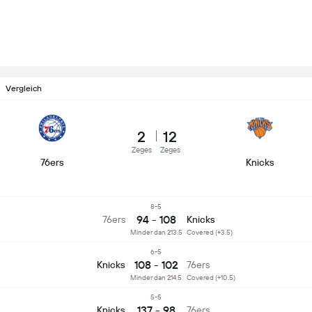
Vergleich
2
12
Zeges
Zeges
76ers
Knicks
8-5
94 - 108
76ers
Knicks
Minder dan 213.5
Covered (+3.5)
6-5
108 - 102
Knicks
76ers
Minder dan 214.5
Covered (+10.5)
5-5
137 - 98
Knicks
76ers