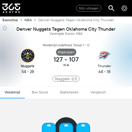
Mijn uitslagen
Basketbal
NBA
Denver Nuggets Tegen Oklahoma City Thunder
Denver Nuggets Tegen Oklahoma City Thunder
Verenigde Staten, NBA
Wedstrijd undefined, Totaal: 1 - 0
Afgelopen
127
-
107
11-4
Nuggets
Thunder
54 - 28
64 - 18
Nuggets -2.5
Wedstrijd
Box Score
Statistieken
Vergleich