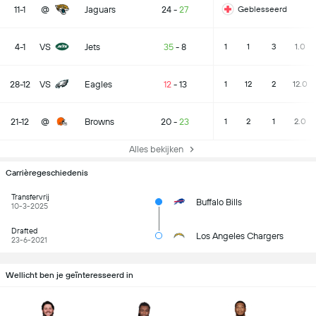
11-1
@
Jaguars
24
-
27
Geblesseerd
4-1
VS
Jets
35
-
8
1
1
3
1.0
28-12
VS
Eagles
12
-
13
1
12
2
12.0
21-12
@
Browns
20
-
23
1
2
1
2.0
Alles bekijken
Carrièregeschiedenis
Transfervrij
Buffalo Bills
10-3-2025
Drafted
Los Angeles Chargers
23-6-2021
Wellicht ben je geïnteresseerd in