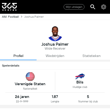
Mijn uitslagen
AM. Football
Joshua Palmer
Joshua Palmer
Wide Receiver
Profiel
Wedstrijden
Statistieken
Spelerdetails
Bills
Verenigde Staten
Huidige club
Nationaliteit
26 jaren
1.87
5
22-9-1999
Lengte
Nummer bij club