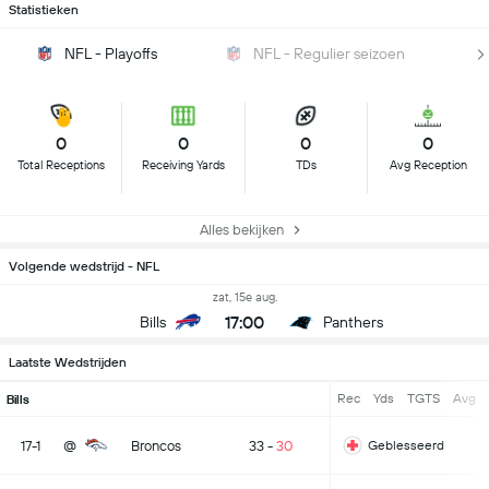
Statistieken
NFL - Playoffs
NFL - Regulier seizoen
0
0
0
0
Total Receptions
Receiving Yards
TDs
Avg Reception
Alles bekijken
Volgende wedstrijd - NFL
zat, 15e aug.
17:00
Bills
Panthers
Laatste Wedstrijden
Rec
Yds
TGTS
Avg
Bills
17-1
@
Broncos
33
-
30
Geblesseerd