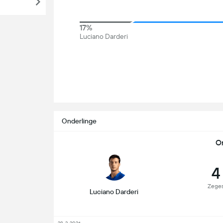
17%
Luciano Darderi
Onderlinge
O
4
Zege
Luciano Darderi