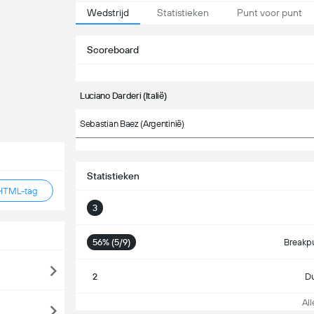
Wedstrijd
Statistieken
Punt voor punt
Scoreboard
Luciano Darderi (Italië)
Sebastian Baez (Argentinië)
Statistieken
HTML-tag
3
56% (5/9)
Breakp
2
Du
Alle