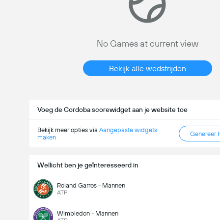
No Games at current view
Bekijk alle wedstrijden
Voeg de Cordoba scorewidget aan je website toe
Bekijk meer opties via
Aangepaste widgets
Genereer 
maken
Wellicht ben je geïnteresseerd in
Roland Garros - Mannen
ATP
Wimbledon - Mannen