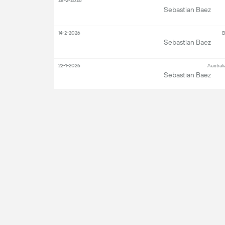
28-2-2026
Sebastian Baez
14-2-2026
B
Sebastian Baez
22-1-2026
Austral
Sebastian Baez
18-7-2025
S
Sebastian Baez
26-8-2024
US 
Sebastian Baez
Alle
Wedstrijdinformatie
Kri
Cancha Central