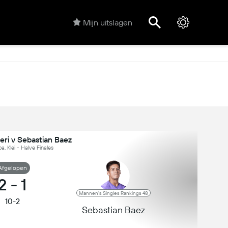
Mijn uitslagen
eri v Sebastian Baez
a, Klei - Halve Finales
Afgelopen
2
-
1
Mannen's Singles Rankings 48
10-2
Sebastian Baez