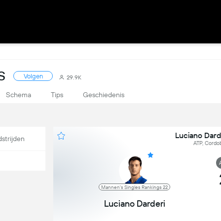
S
Volgen
29.9K
Schema
Tips
Geschiedenis
Luciano Dard
strijden
ATP, Cordob
Mannen's Singles Rankings 22
Luciano Darderi