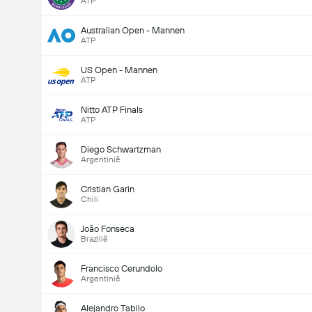
ATP
Australian Open - Mannen
ATP
US Open - Mannen
ATP
Nitto ATP Finals
ATP
Diego Schwartzman
Argentinië
Cristian Garin
Chili
João Fonseca
Brazilië
Francisco Cerundolo
Argentinië
Alejandro Tabilo