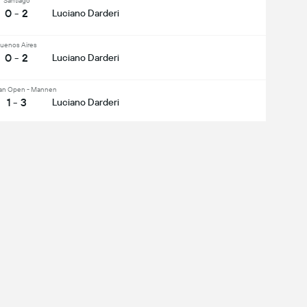
Santiago
0 - 2
Luciano Darderi
uenos Aires
0 - 2
Luciano Darderi
ian Open - Mannen
1 - 3
Luciano Darderi
wedish Open
0 - 2
Luciano Darderi
Open - Mannen
3 - 1
Luciano Darderi
s bekijken
jg de complete mobiele ervaring: