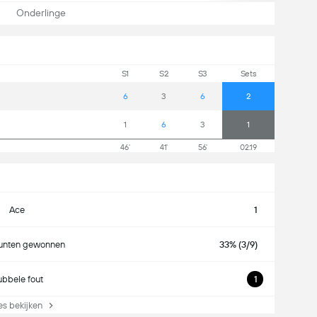
Onderlinge
S1
S2
S3
Sets
6
3
6
2
1
6
3
1
46'
41'
56'
02:19
Ace
1
unten gewonnen
33% (3/9)
bbele fout
1
s bekijken