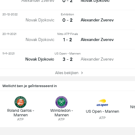
0 - 2
Alexander Zverev
Novak Djokovic
20-12-2022
Exhibition
0 - 2
Novak Djokovic
Alexander Zverev
20-11-2021
Nitto ATP Finals
1 - 2
Novak Djokovic
Alexander Zverev
11-9-2021
US Open - Mannen
3 - 2
Novak Djokovic
Alexander Zverev
Alles bekijken
Wellicht ben je geïnteresseerd in
Ni
Roland Garros -
Wimbledon -
US Open - Mannen
Mannen
Mannen
ATP
ATP
ATP