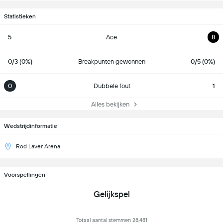
Statistieken
5
Ace
8
0/3 (0%)
Breakpunten gewonnen
0/5 (0%)
0
Dubbele fout
1
Alles bekijken
Wedstrijdinformatie
Rod Laver Arena
Voorspellingen
Gelijkspel
Totaal aantal stemmen 28,481