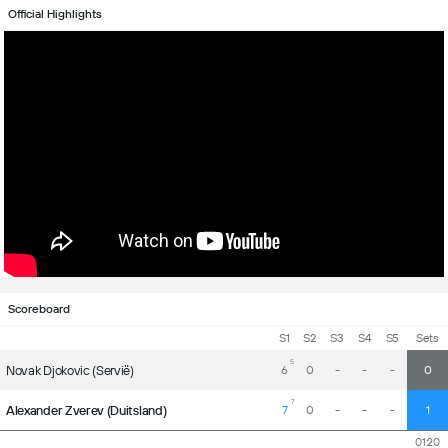
Official Highlights
Scoreboard
S1
S2
S3
S4
S5
Sets
5
Novak Djokovic (Servië)
6
0
-
-
-
0
7
Alexander Zverev (Duitsland)
7
0
-
-
-
1
01:20