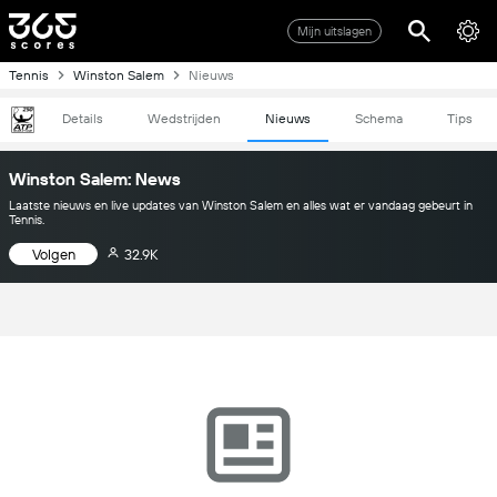
Mijn uitslagen
Tennis
Winston Salem
Nieuws
Details
Wedstrijden
Nieuws
Schema
Tips
Winston Salem: News
Laatste nieuws en live updates van Winston Salem en alles wat er vandaag gebeurt in
Tennis.
Volgen
32.9K