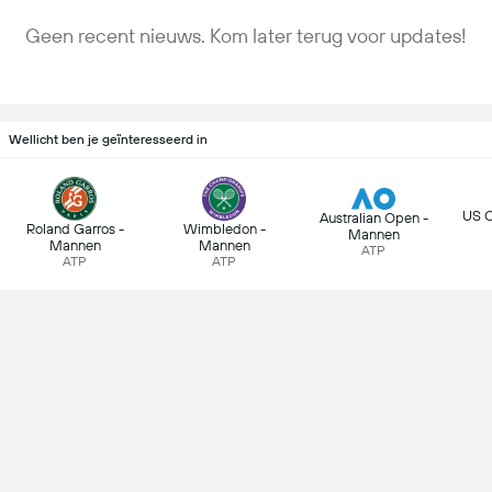
Geen recent nieuws. Kom later terug voor updates!
Wellicht ben je geïnteresseerd in
US 
Australian Open -
Roland Garros -
Wimbledon -
Mannen
Mannen
Mannen
ATP
ATP
ATP