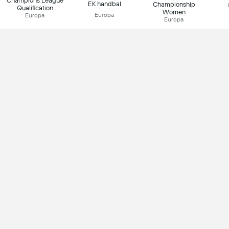
Champions League
EK handbal
Championship
Qualification
Women
Europa
Europa
Europa