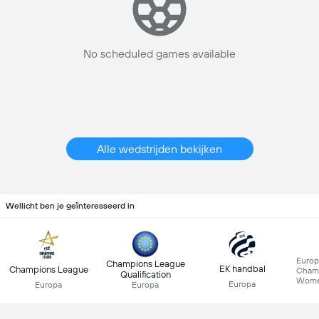
No scheduled games available
Alle wedstrijden bekijken
Wellicht ben je geïnteresseerd in
Euro
Champions League
EK handbal
Champions League
Cham
Qualification
Wom
Europa
Europa
Europa