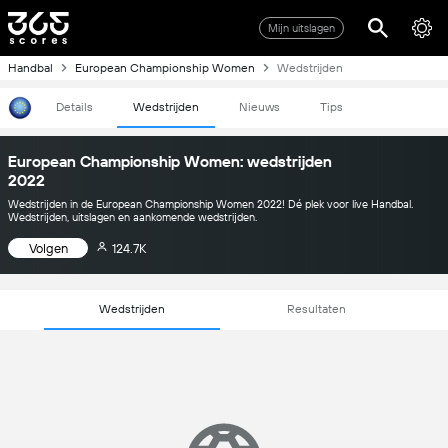
Mijn uitslagen
Handbal
European Championship Women
Wedstrijden
Details
Wedstrijden
Nieuws
Tips
European Championship Women: wedstrijden
2022
Wedstrijden in de European Championship Women 2022! Dé plek voor live Handbal.
Wedstrijden, uitslagen en aankomende wedstrijden.
Volgen
124.7K
Wedstrijden
Resultaten