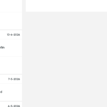
13-6-2026
lin
7-5-2026
ed
6-5-2026