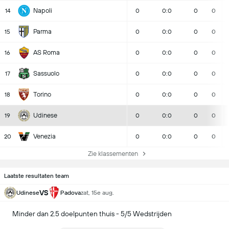
Napoli
14
0
0:0
0
0
Parma
15
0
0:0
0
0
AS Roma
16
0
0:0
0
0
Sassuolo
17
0
0:0
0
0
Torino
18
0
0:0
0
0
Udinese
19
0
0:0
0
0
Venezia
20
0
0:0
0
0
Zie klassementen
Laatste resultaten team
VS
Udinese
Padova
zat, 15e aug.
Minder dan 2.5 doelpunten thuis - 5/5 Wedstrijden