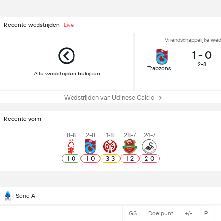
Recente wedstrijden
Live
Vriendschappelijke wed
1
-
0
2-8
Trabzonspor
Alle wedstrijden bekijken
Wedstrijden van Udinese Calcio
Recente vorm
8-8
2-8
1-8
28-7
24-7
1
-
0
1
-
0
3
-
3
1
-
2
2
-
0
Serie A
GS
Doelpunt
+/-
P