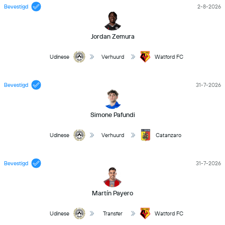
Bevestigd
2-8-2026
Jordan Zemura
Udinese
Verhuurd
Watford FC
Bevestigd
31-7-2026
Simone Pafundi
Udinese
Verhuurd
Catanzaro
Bevestigd
31-7-2026
Martín Payero
Udinese
Transfer
Watford FC