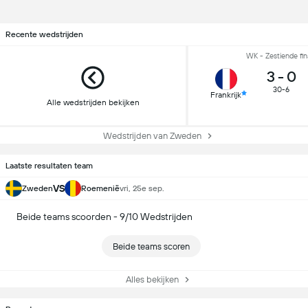
Recente wedstrijden
WK - Zestiende fin
3
-
0
30-6
Frankrijk
Alle wedstrijden bekijken
Wedstrijden van Zweden
Laatste resultaten team
VS
Zweden
Roemenië
vri, 25e sep.
Beide teams scoorden - 9/10 Wedstrijden
Beide teams scoren
Alles bekijken