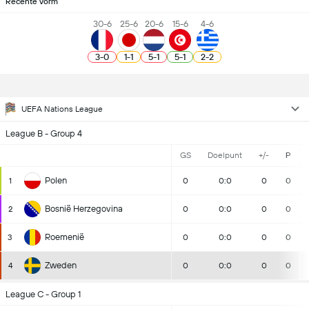
Recente vorm
30-6
25-6
20-6
15-6
4-6
3
-
0
1
-
1
5
-
1
5
-
1
2
-
2
UEFA Nations League
League B - Group 4
GS
Doelpunt
+/-
P
Polen
1
0
0:0
0
0
Bosnië Herzegovina
2
0
0:0
0
0
Roemenië
3
0
0:0
0
0
Zweden
4
0
0:0
0
0
League C - Group 1