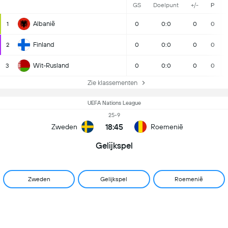
GS
Doelpunt
+/-
P
Albanië
1
0
0:0
0
0
Finland
2
0
0:0
0
0
Wit-Rusland
3
0
0:0
0
0
Zie klassementen
UEFA Nations League
25-9
18:45
Zweden
Roemenië
Gelijkspel
Zweden
Gelijkspel
Roemenië