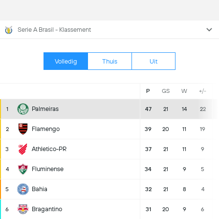
Serie A Brasil - Klassement
Volledig
Thuis
Uit
P
GS
W
+/-
Palmeiras
1
47
21
14
22
Flamengo
2
39
20
11
19
Athletico-PR
3
37
21
11
9
Fluminense
4
34
21
9
5
Bahia
5
32
21
8
4
Bragantino
6
31
20
9
6