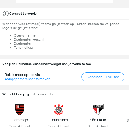
Competitieregels
Wanneer twee (of meer) teams gelijk staan op Punten, breken de volgende
regels de gelijke stand:
Overwinningen
Doelpuntenverschil
Doelpunten
Tegen elkaar
Voeg de Palmeiras klassementwidget aan je website toe
Bekijk meer opties via
Genereer HTML-tag
Aangepaste widgets maken
Wellicht ben je geïnteresseerd in
Flamengo
Corinthians
São Paulo
S
Serie A Brasil
Serie A Brasil
Serie A Brasil