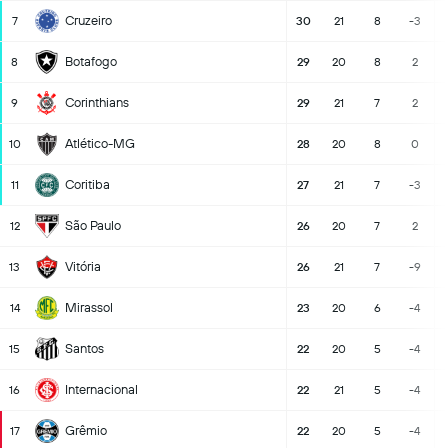
Cruzeiro
7
30
21
8
-3
Botafogo
8
29
20
8
2
Corinthians
9
29
21
7
2
Atlético-MG
10
28
20
8
0
Coritiba
11
27
21
7
-3
São Paulo
12
26
20
7
2
Vitória
13
26
21
7
-9
Mirassol
14
23
20
6
-4
Santos
15
22
20
5
-4
Internacional
16
22
21
5
-4
Grêmio
17
22
20
5
-4