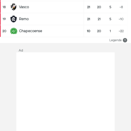
Vasco
18
21
20
5
-8
Remo
19
21
21
5
-10
Chapecoense
20
10
20
1
-22
Legende
?
Ad