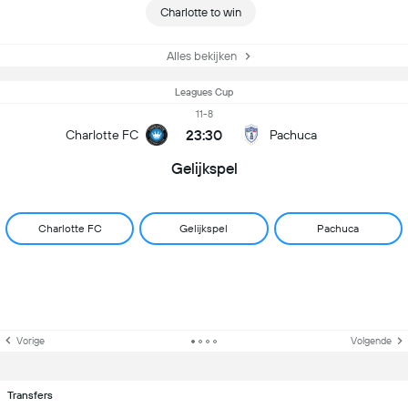
Charlotte to win
Alles bekijken
Leagues Cup
11-8
23:30
Charlotte FC
Pachuca
Gelijkspel
Charlotte FC
Gelijkspel
Pachuca
Vorige
Volgende
Transfers