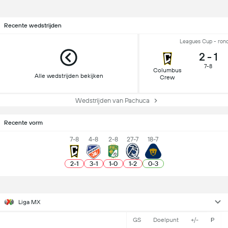
Recente wedstrijden
Leagues Cup - ron
2
-
1
7-8
Columbus
Alle wedstrijden bekijken
Crew
Wedstrijden van Pachuca
Recente vorm
7-8
4-8
2-8
27-7
18-7
2
-
1
3
-
1
1
-
0
1
-
2
0
-
3
Liga MX
GS
Doelpunt
+/-
P