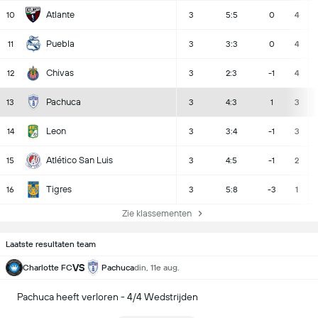
Atlante
10
3
5:5
0
4
Puebla
11
3
3:3
0
4
Chivas
12
3
2:3
-1
4
Pachuca
13
3
4:3
1
3
Leon
14
3
3:4
-1
3
Atlético San Luis
15
3
4:5
-1
2
Tigres
16
3
5:8
-3
1
Zie klassementen
Laatste resultaten team
VS
Charlotte FC
Pachuca
din, 11e aug.
Pachuca heeft verloren - 4/4 Wedstrijden