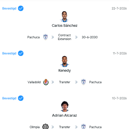
Bevestigd
22-7-2026
Carlos Sánchez
Contract
Pachuca
30-6-2030
Extension
Bevestigd
11-7-2026
Kenedy
Valladolid
Transfer
Pachuca
Bevestigd
10-7-2026
Adrian Alcaraz
Olimpia
Transfer
Pachuca