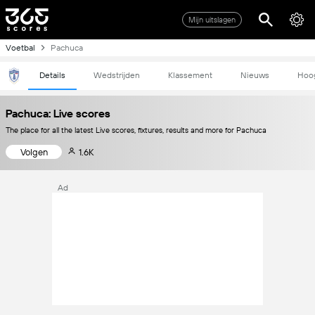
Mijn uitslagen
Voetbal
Pachuca
Details
Wedstrijden
Klassement
Nieuws
Hoo
Pachuca: Live scores
The place for all the latest Live scores, fixtures, results and more for Pachuca
Volgen
1.6K
Ad