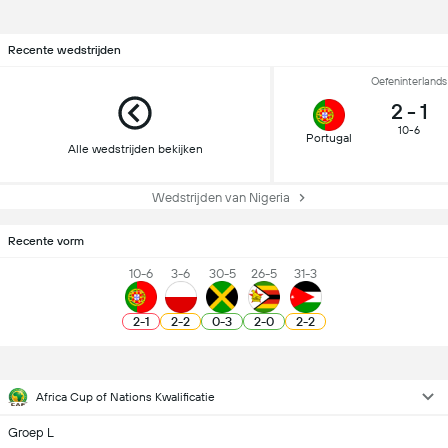
Recente wedstrijden
Oefeninterlands
2
-
1
10-6
Portugal
Alle wedstrijden bekijken
Wedstrijden van Nigeria
Recente vorm
10-6
3-6
30-5
26-5
31-3
2
-
1
2
-
2
0
-
3
2
-
0
2
-
2
Africa Cup of Nations Kwalificatie
Groep L