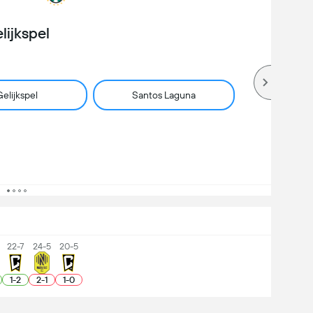
lijkspel
elijkspel
Santos Laguna
22-7
24-5
20-5
1
-
2
2
-
1
1
-
0