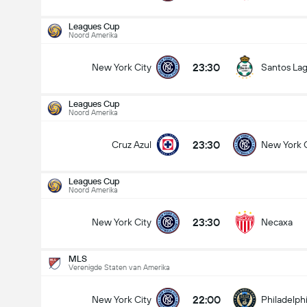
Leagues Cup
Noord Amerika
23:30
New York City
Santos La
Leagues Cup
Noord Amerika
23:30
Cruz Azul
New York C
Leagues Cup
Noord Amerika
23:30
New York City
Necaxa
MLS
Verenigde Staten van Amerika
Leagues Cup
9-8
22:00
New York City
Philadelph
23:30
Cruz Azul
New York City