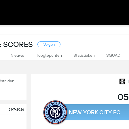
VE SCORES
Volgen
Nieuws
Hoogtepunten
Statistieken
SQUAD
strijden
05
31-7-2026
NEW YORK CITY FC