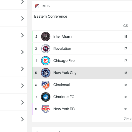
MLS
Eastern Conference
GS
Inter Miami
2
18
Revolution
3
17
Chicago Fire
4
17
New York City
5
18
Cincinnati
6
18
Charlotte FC
7
18
New York RB
8
18
Zie k