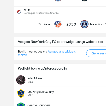
Doelpunten - Meer dan/minder dan (2.5)
MLS
Verenigde Staten van Amerika
23:30
Cincinnati
New York C
Minder dan
Meer dan
Voeg de New York City FC scorewidget aan je website toe
Bekijk meer opties via
Aangepaste widgets
Genereer 
maken
Wellicht ben je geïnteresseerd in
Inter Miami
MLS
Los Angeles Galaxy
MLS
Seattle Sounders