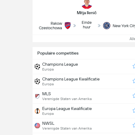
Mitja Ilenič
Einde
Rakow
New York Cit
huur
Czestochowa
Alle
Populaire competities
Champions League
Europa
Champions League Kwalificatie
Europa
MLS
Verenigde Staten van Amerika
Europa League Kwalificatie
Europa
NWSL
Verenigde Staten van Amerika