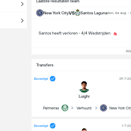
Laatste resultaten team
VS
New York City
Santos Laguna
don, 6e aug. -
Santos heeft verloren - 4/4 Wedstrijden
Alle
Transfers
Bevestigd
29-7-2
Luighi
Palmeiras
Verhuurd
New York Cit
Bevestigd
1-7-2