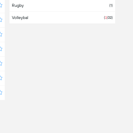
Rugby
Bahrein
(1)
Volleybal
Bangladesh
(
2
/22)
Barbados
België
Belize
Bermuda
Boeroendi
Bolivia
(6)
Bosnië Herzegovina
Botswana
Brazilië
(6)