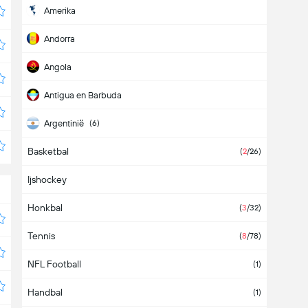
Amerika
Andorra
Angola
Antigua en Barbuda
Argentinië
(6)
Basketbal
Armenië
(
2
/26)
Ijshockey
Aruba
Honkbal
Australië
(
3
/32)
Tennis
Azerbeidzjan
(
8
/78)
NFL Football
Azië
(1)
Handbal
Bahamas
(1)