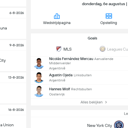
donderdag, 6e augustus | 
6-8-2026
Wedstrijdpagina
Opstelling
guna
Goals
9-8-2026
MLS
Leagues C
Nicolás Fernández Mercau
Aanvallende
ity
Middenvelder
Argentinië
Agustin Ojeda
Linksbuiten
13-8-2026
Argentinië
Hannes Wolf
Rechtsbuiten
Oostenrijk
Alles bekijken
16-8-2026
L
ia Union
New York City