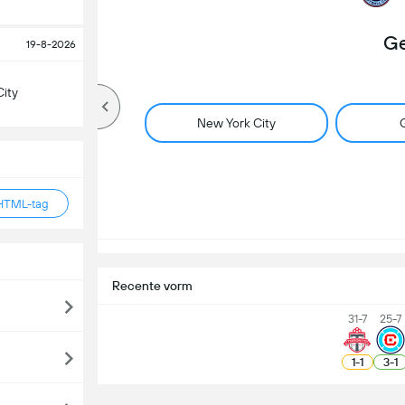
Ge
19-8-2026
ity
New York City
G
HTML-tag
Recente vorm
31-7
25-7
1
-
1
3
-
1