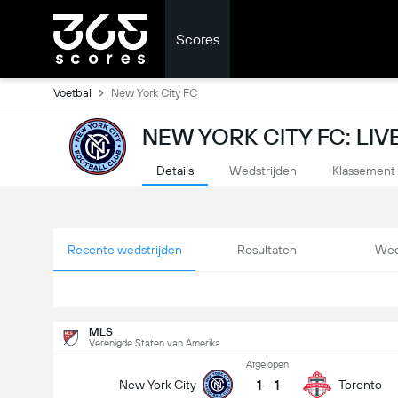
Scores
Voetbal
New York City FC
NEW YORK CITY FC: LI
Details
Wedstrijden
Klassement
Recente wedstrijden
Resultaten
Wed
MLS
Verenigde Staten van Amerika
Afgelopen
1
-
1
New York City
Toronto