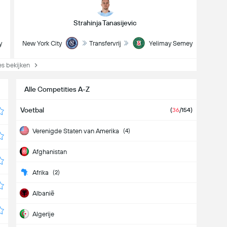
Strahinja Tanasijevic
y
New York City
Transfervrij
Yelimay Semey
s bekijken
Alle Competities A-Z
Voetbal
(
36
/154)
Verenigde Staten van Amerika
(4)
Afghanistan
Afrika
(2)
Albanië
Algerije