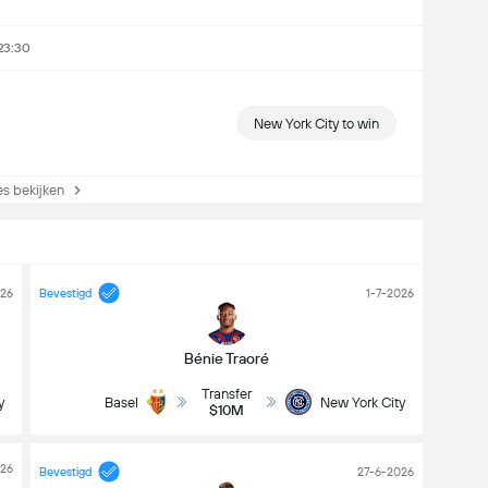
 23:30
New York City to win
s bekijken
026
Bevestigd
1-7-2026
Bénie Traoré
Transfer
y
Basel
New York City
$10M
026
Bevestigd
27-6-2026