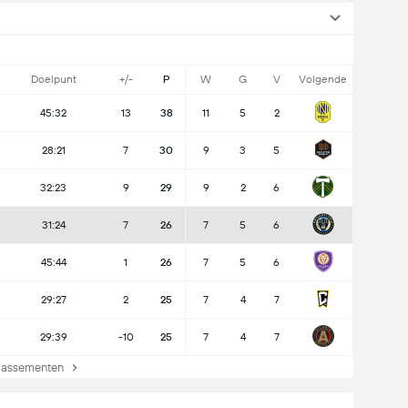
Doelpunt
+/-
P
W
G
V
Volgende
45:32
13
38
11
5
2
28:21
7
30
9
3
5
32:23
9
29
9
2
6
31:24
7
26
7
5
6
45:44
1
26
7
5
6
29:27
2
25
7
4
7
29:39
-10
25
7
4
7
lassementen