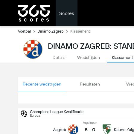
Scores
Voetbal
Dinamo Zagreb
Klassement
DINAMO ZAGREB: STAN
Details
Wedstrijden
Klassement
Recente wedstrijden
Resultaten
Wed
Champions League Kwalificatie
Europa
Afgelopen
5
-
0
Zagreb
Kauno Zalgi