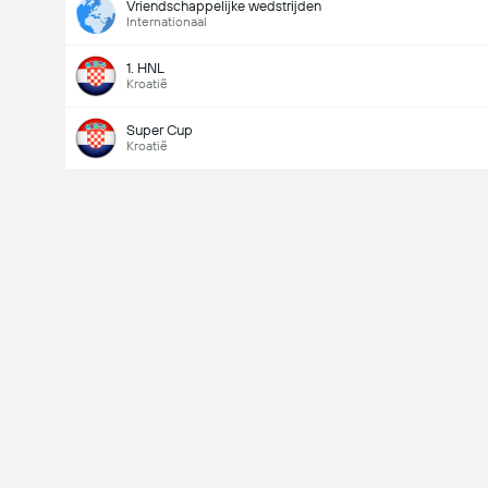
Vriendschappelijke wedstrijden
Internationaal
1. HNL
Kroatië
Super Cup
Kroatië