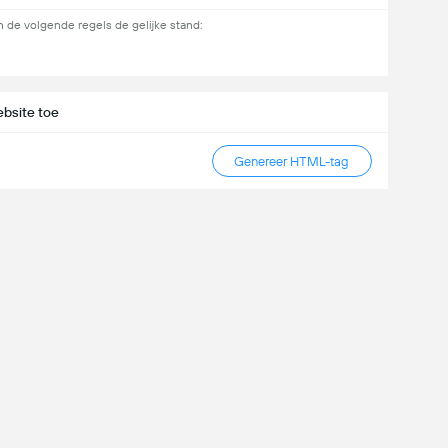
 de volgende regels de gelijke stand:
bsite toe
Genereer HTML-tag