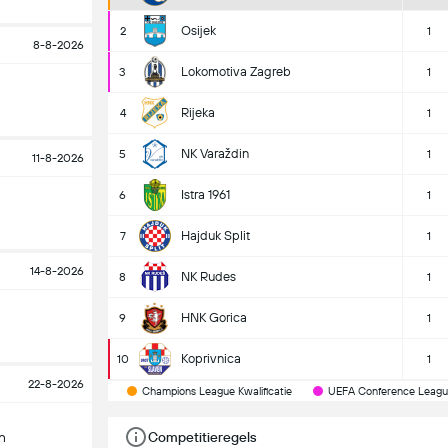
Osijek
2
1
8-8-2026
Lokomotiva Zagreb
3
1
Rijeka
4
1
NK Varaždin
5
1
11-8-2026
Istra 1961
6
1
Hajduk Split
7
1
14-8-2026
NK Rudes
8
1
HNK Gorica
9
1
Koprivnica
10
1
22-8-2026
Champions League Kwalificatie
UEFA Conference League
n
Competitieregels