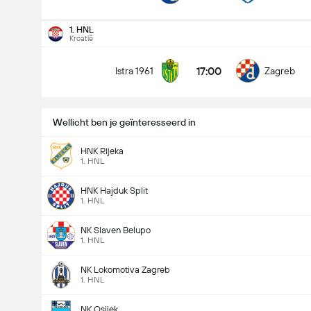
1. HNL
Kroatië
17:00
Istra 1961
Zagreb
Wellicht ben je geïnteresseerd in
HNK Rijeka
1. HNL
HNK Hajduk Split
1. HNL
NK Slaven Belupo
1. HNL
NK Lokomotiva Zagreb
1. HNL
NK Osijek