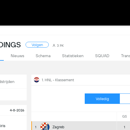
DINGS
Volgen
3.9K
Nieuws
Schema
Statistieken
SQUAD
Tran
1. HNL - Klassement
strijden
Volledig
4-8-2026
GS
ris
Zagreb
1
1