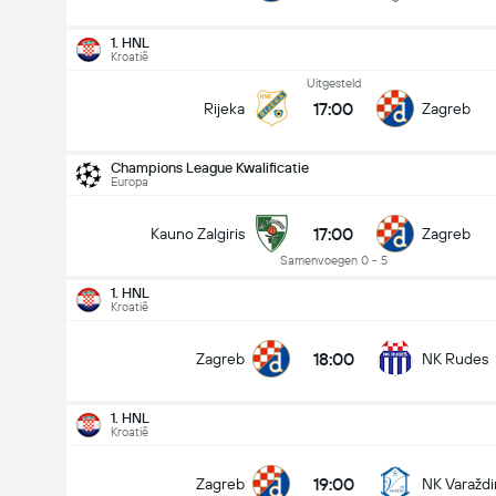
1. HNL
Kroatië
Uitgesteld
17:00
Rijeka
Zagreb
Champions League Kwalificatie
Europa
17:00
Kauno Zalgiris
Zagreb
Samenvoegen 0 - 5
1. HNL
Kroatië
18:00
Zagreb
NK Rudes
1. HNL
Kroatië
19:00
Zagreb
NK Varaždi