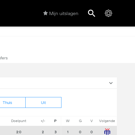
Mijn uitslagen
sfers
Thuis
Uit
Doelpunt
+/-
P
W
G
V
Volgende
2:0
2
3
1
0
0