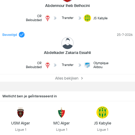
Abdennour Iheb Belhocini
CR
Transfer
JS Kabylie
Belouizdad
Bevestigd
25-7-2026
Abdelkader Zakaria Essahli
CR
Olympique
Transfer
Belouizdad
Akbou
Alles bekijken
Wellicht ben je geïnteresseerd in
USM Alger
MC Alger
JS Kabylie
Ligue 1
Ligue 1
Ligue 1