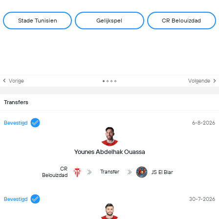
Stade Tunisien
Gelijkspel
CR Belouizdad
Vorige
Volgende
Transfers
Bevestigd
6-8-2026
Younes Abdelhak Ouassa
CR
Transfer
JS El Biar
Belouizdad
Bevestigd
30-7-2026