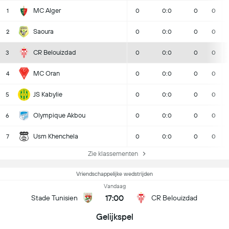
MC Alger
1
0
0:0
0
0
Saoura
2
0
0:0
0
0
CR Belouizdad
3
0
0:0
0
0
MC Oran
4
0
0:0
0
0
JS Kabylie
5
0
0:0
0
0
Olympique Akbou
6
0
0:0
0
0
Usm Khenchela
7
0
0:0
0
0
Zie klassementen
Vriendschappelijke wedstrijden
Vandaag
17:00
Stade Tunisien
CR Belouizdad
Gelijkspel