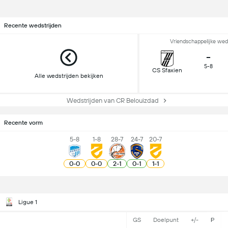
Recente wedstrijden
Vriendschappelijke wed
-
5-8
CS Sfaxien
Alle wedstrijden bekijken
Wedstrijden van CR Belouizdad
Recente vorm
5-8
1-8
28-7
24-7
20-7
0
-
0
0
-
0
2
-
1
0
-
1
1
-
1
Ligue 1
GS
Doelpunt
+/-
P