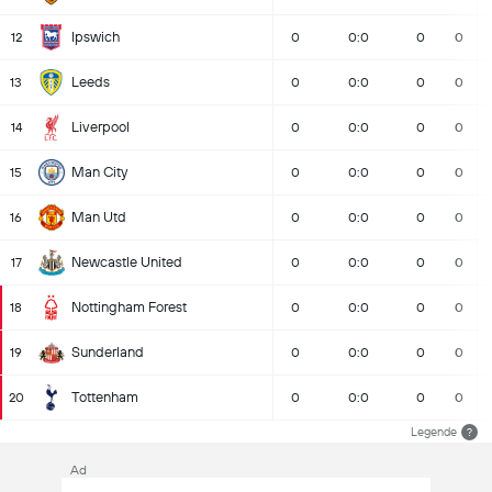
Ipswich
12
0
0:0
0
0
Leeds
13
0
0:0
0
0
Liverpool
14
0
0:0
0
0
Man City
15
0
0:0
0
0
Man Utd
16
0
0:0
0
0
Newcastle United
17
0
0:0
0
0
Nottingham Forest
18
0
0:0
0
0
Sunderland
19
0
0:0
0
0
Tottenham
20
0
0:0
0
0
Legende
?
Ad