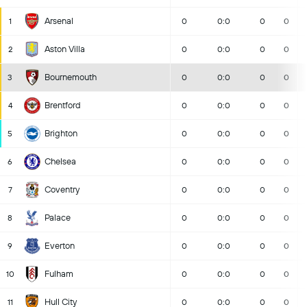
Arsenal
1
0
0:0
0
0
Aston Villa
2
0
0:0
0
0
Bournemouth
3
0
0:0
0
0
Brentford
4
0
0:0
0
0
Brighton
5
0
0:0
0
0
Chelsea
6
0
0:0
0
0
Coventry
7
0
0:0
0
0
Palace
8
0
0:0
0
0
Everton
9
0
0:0
0
0
Fulham
10
0
0:0
0
0
Hull City
11
0
0:0
0
0