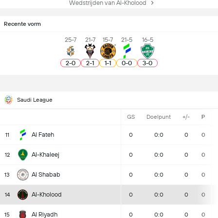
Wedstrijden van Al-Kholood
Recente vorm
25-7
21-7
15-7
21-5
16-5
2
-
0
2
-
1
1
-
1
0
-
0
3
-
0
Saudi League
GS
Doelpunt
+/-
P
Al Fateh
11
0
0:0
0
0
Al-Khaleej
12
0
0:0
0
0
Al Shabab
13
0
0:0
0
0
Al-Kholood
14
0
0:0
0
0
Al Riyadh
15
0
0:0
0
0