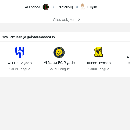
Al-Kholood
Transfervrij
Diriyah
Alles bekijken
Wellicht ben je geïnteresseerd in
Al
Al Nassr FC Riyadh
Al Hilal Riyadh
Ittihad Jeddah
S
Saudi League
Saudi League
Saudi League