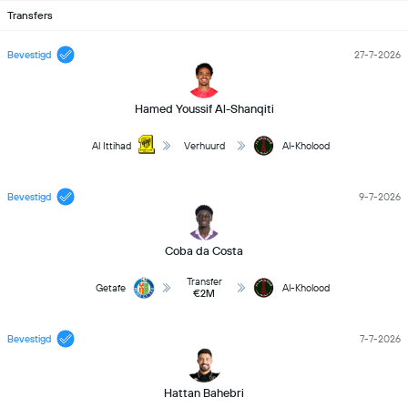
Transfers
Bevestigd
27-7-2026
Hamed Youssif Al-Shanqiti
Al Ittihad
Verhuurd
Al-Kholood
Bevestigd
9-7-2026
Coba da Costa
Transfer
Getafe
Al-Kholood
€2M
Bevestigd
7-7-2026
Hattan Bahebri