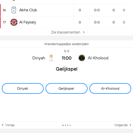
Abha Club
16
0
0:0
0
0
Al Faysaly
17
0
0:0
0
0
Zie klassementen
Vriendschappelijke wedstrijden
8-8
11:00
Diriyah
Al-Kholood
Gelijkspel
Diriyah
Gelijkspel
Al-Kholood
Vorige
Volgende