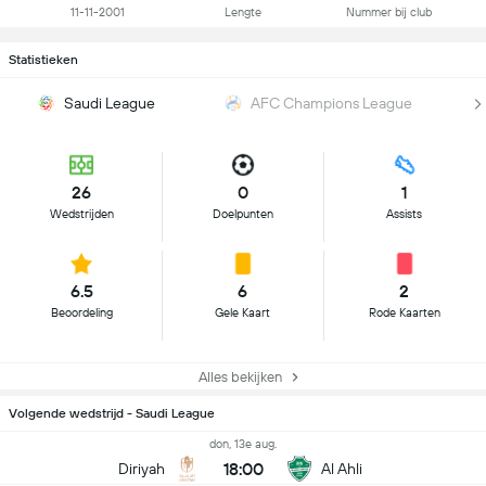
11-11-2001
Lengte
Nummer bij club
Statistieken
Saudi League
AFC Champions League
26
0
1
Wedstrijden
Doelpunten
Assists
6.5
6
2
Beoordeling
Gele Kaart
Rode Kaarten
Alles bekijken
Volgende wedstrijd - Saudi League
don, 13e aug.
18:00
Diriyah
Al Ahli