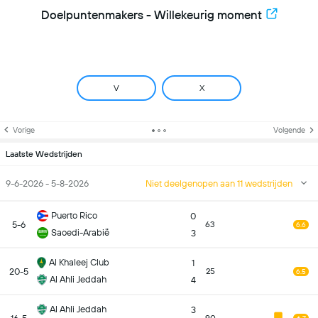
Doelpuntenmakers - Willekeurig moment
V
X
Vorige
Volgende
Laatste Wedstrijden
9-6-2026 - 5-8-2026
Niet deelgenopen aan 11 wedstrijden
Puerto Rico
0
5-6
63
6.6
Saoedi-Arabië
3
Al Khaleej Club
1
20-5
25
6.5
Al Ahli Jeddah
4
Al Ahli Jeddah
3