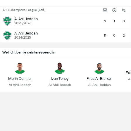
AFC Champions League (Azië)
Al Ahli Jeddah
9
1
0
2025/2026
Al Ahli Jeddah
11
0
2
2024/2025
Wellicht ben je geïnteresseerd in
Ed
Merih Demiral
Ivan Toney
Firas Al-Braikan
A
Al Ahli Jeddah
Al Ahli Jeddah
Al Ahli Jeddah