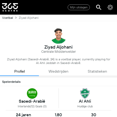
Mijn uitslagen
Voetbal
Ziyad Aljohani
Ziyad Aljohani
Centrale Middenvelder
Ziyad Aljohani (Saoedi-Arabië, 24) is a voetbal player, currently playing for
Al Ahli Jeddah in Saoedi-Arabië.
Profiel
Wedstrijden
Statistieken
Spelerdetails
Saoedi-Arabië
Al Ahli
Interlands(12) Goals (0)
Huidige club
24 jaren
1.80
30