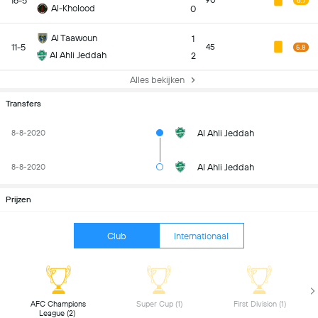
16-5
90
6.7
Al-Kholood
0
Al Taawoun
1
11-5
45
5.8
Al Ahli Jeddah
2
Alles bekijken
Transfers
Al Ahli Jeddah
8-8-2020
Al Ahli Jeddah
8-8-2020
Prijzen
Club
Internationaal
 AFC Champions 
 Super Cup (1) 
 First Division (1) 
League (2) 