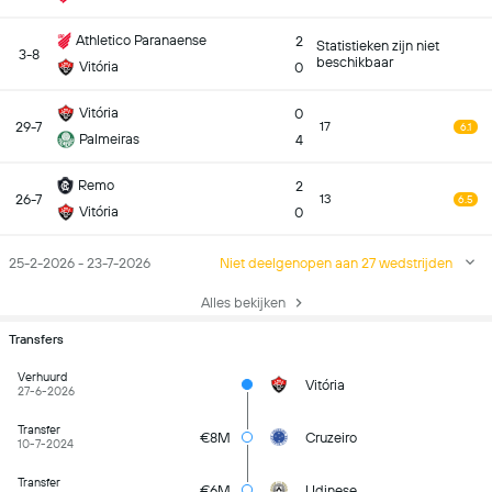
Athletico Paranaense
2
Statistieken zijn niet
3-8
beschikbaar
Vitória
0
Vitória
0
29-7
17
6.1
Palmeiras
4
Remo
2
26-7
13
6.5
Vitória
0
25-2-2026 - 23-7-2026
Niet deelgenopen aan 27 wedstrijden
Alles bekijken
Transfers
Verhuurd
Vitória
27-6-2026
Transfer
€8M
Cruzeiro
10-7-2024
Transfer
€6M
Udinese