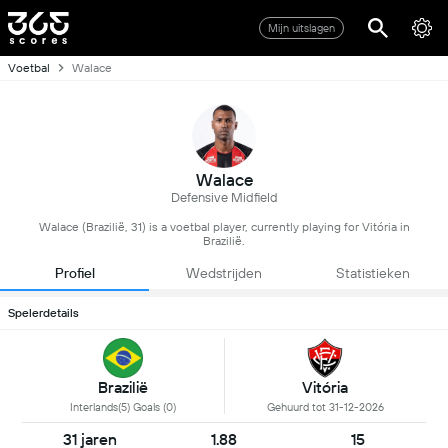
Mijn uitslagen
Voetbal
Walace
Walace
Defensive Midfield
Walace (Brazilië, 31) is a voetbal player, currently playing for Vitória in
Brazilië.
Profiel
Wedstrijden
Statistieken
Spelerdetails
Brazilië
Vitória
Interlands(5) Goals (0)
Gehuurd tot 31-12-2026
31 jaren
1.88
15