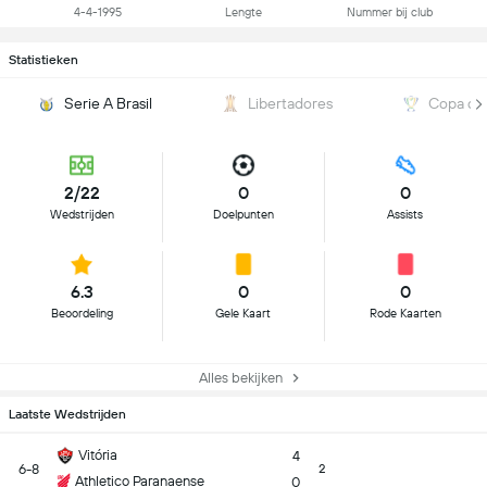
4-4-1995
Lengte
Nummer bij club
Statistieken
Serie A Brasil
Libertadores
Copa do 
2/22
0
0
Wedstrijden
Doelpunten
Assists
6.3
0
0
Beoordeling
Gele Kaart
Rode Kaarten
Alles bekijken
Laatste Wedstrijden
Vitória
4
6-8
2
Athletico Paranaense
0