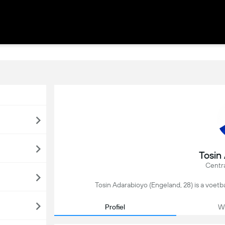
Tosin
Centr
Tosin Adarabioyo (Engeland, 28) is a voetba
Profiel
We