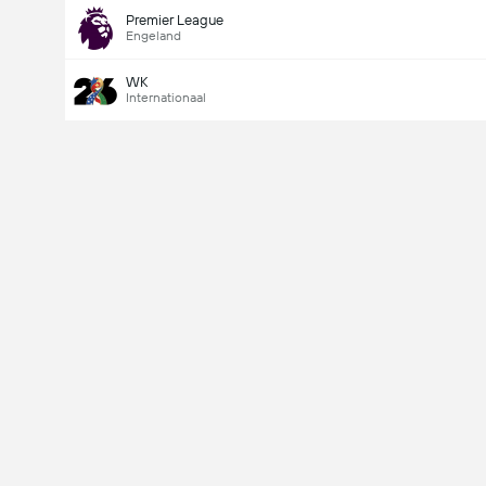
Premier League
Engeland
WK
Internationaal
Last Goalscorer
V
X