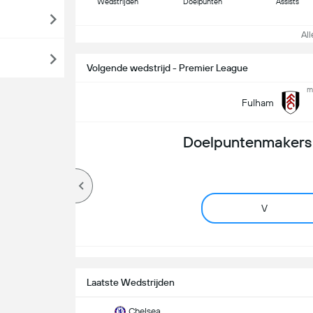
Wedstrijden
Doelpunten
Assists
Alle
Volgende wedstrijd - Premier League
m
Fulham
Doelpuntenmakers 
V
Laatste Wedstrijden
Chelsea