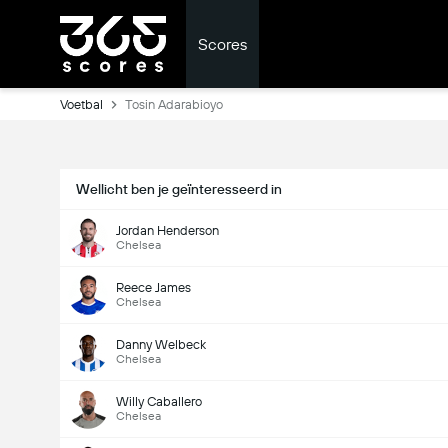
Scores
Voetbal
Tosin Adarabioyo
Wellicht ben je geïnteresseerd in
Jordan Henderson
Chelsea
Reece James
Chelsea
Danny Welbeck
Chelsea
Willy Caballero
Chelsea