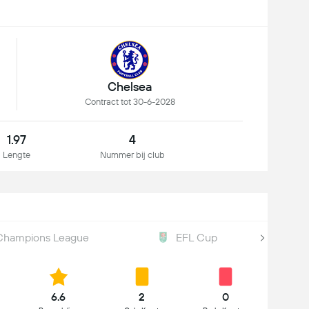
Chelsea
Contract tot 30-6-2028
1.97
4
Lengte
Nummer bij club
Champions League
EFL Cup
6.6
2
0