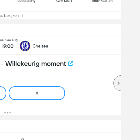
Beoordeling
Gele Kaart
Rode Kaarten
s bekijken
aa, 24e aug.
19:00
Chelsea
- Willekeurig moment
X
0