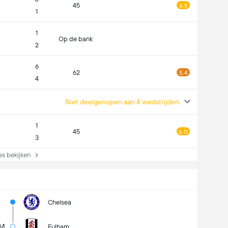
45
6.5
1
1
Op de bank
2
6
62
5.4
4
Niet deelgenopen aan 4 wedstrijden
1
45
6.0
3
s bekijken
Chelsea
6M
Fulham