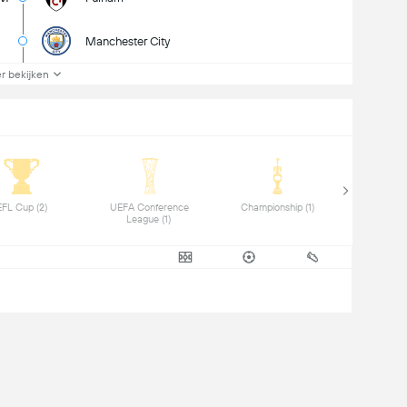
Manchester City
r bekijken
 EFL Cup (2) 
 UEFA Conference 
 Championship (1) 
League (1) 