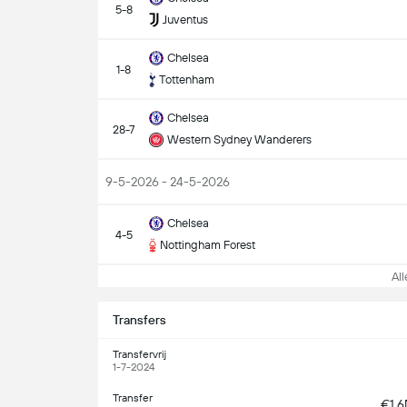
5-8
Juventus
Chelsea
1-8
Tottenham
Chelsea
28-7
Western Sydney Wanderers
9-5-2026 - 24-5-2026
Chelsea
4-5
Nottingham Forest
Alle
Transfers
Transfervrij
1-7-2024
Transfer
€1.