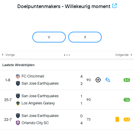
Doelpuntenmakers - Willekeurig moment
V
X
Vorige
Volgende
Laatste Wedstrijden
FC Cincinnati
4
1-8
90
8.5
San Jose Earthquakes
2
San Jose Earthquakes
1
25-7
90
7.2
Los Angeles Galaxy
1
San Jose Earthquakes
0
22-7
73
6.2
Orlando City SC
4