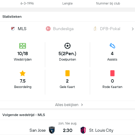
6-3-1996
Lengte
Nummer bij club
Statistieken
MLS
Bundesliga
DFB-Pokal
10/18
5(2Pen.)
4
Wedstrijden
Doelpunten
Assists
7.5
2
0
Beoordeling
Gele Kaart
Rode Kaarten
Alles bekijken
Volgende wedstrijd - MLS
zon, 16e aug.
2:30
San Jose
St. Louis City