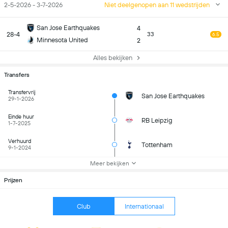
2-5-2026 - 3-7-2026
Niet deelgenopen aan 11 wedstrijden
San Jose Earthquakes
4
28-4
33
6.5
Minnesota United
2
Alles bekijken
Transfers
Transfervrij
San Jose Earthquakes
29-1-2026
Einde huur
RB Leipzig
1-7-2025
Verhuurd
Tottenham
9-1-2024
Meer bekijken
Prijzen
Club
Internationaal