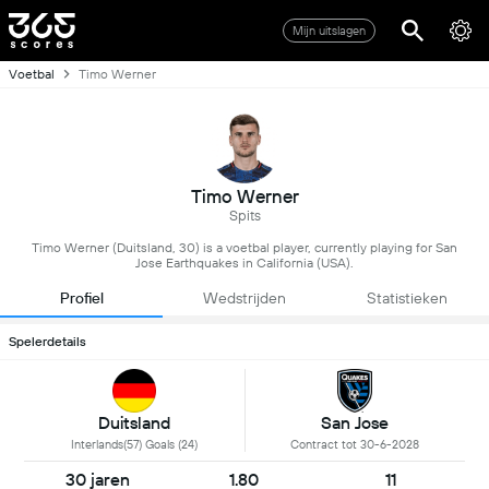
Mijn uitslagen
Voetbal
Timo Werner
Timo Werner
Spits
Timo Werner (Duitsland, 30) is a voetbal player, currently playing for San
Jose Earthquakes in California (USA).
Profiel
Wedstrijden
Statistieken
Spelerdetails
Duitsland
San Jose
Interlands(57) Goals (24)
Contract tot 30-6-2028
30 jaren
1.80
11