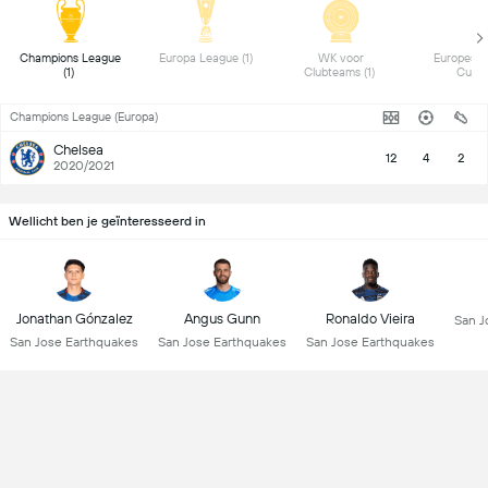
 Champions League 
 Europa League (1) 
 WK voor 
 Europese 
(1) 
Clubteams (1) 
Champions League (Europa)
Chelsea
12
4
2
2020/2021
Wellicht ben je geïnteresseerd in
Jonathan Gónzalez
Angus Gunn
Ronaldo Vieira
San J
San Jose Earthquakes
San Jose Earthquakes
San Jose Earthquakes