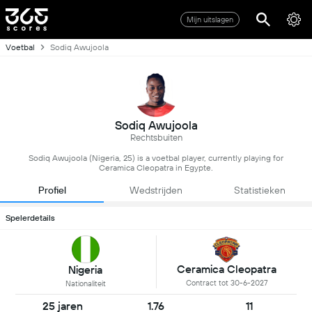
Mijn uitslagen
Voetbal
Sodiq Awujoola
Sodiq Awujoola
Rechtsbuiten
Sodiq Awujoola (Nigeria, 25) is a voetbal player, currently playing for
Ceramica Cleopatra in Egypte.
Profiel
Wedstrijden
Statistieken
Spelerdetails
Ceramica Cleopatra
Nigeria
Contract tot 30-6-2027
Nationaliteit
25 jaren
1.76
11