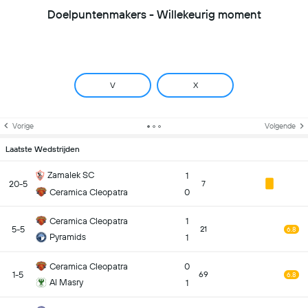
Doelpuntenmakers - Willekeurig moment
V
X
Vorige
Volgende
Laatste Wedstrijden
Zamalek SC
1
20-5
7
Ceramica Cleopatra
0
Ceramica Cleopatra
1
5-5
21
6.8
Pyramids
1
Ceramica Cleopatra
0
1-5
69
6.8
Al Masry
1