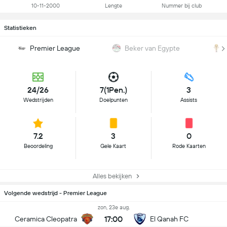
10-11-2000
Lengte
Nummer bij club
Statistieken
Premier League
Beker van Egypte
24/26
7(1Pen.)
3
Wedstrijden
Doelpunten
Assists
7.2
3
0
Beoordeling
Gele Kaart
Rode Kaarten
Alles bekijken
Volgende wedstrijd - Premier League
zon, 23e aug.
17:00
Ceramica Cleopatra
El Qanah FC