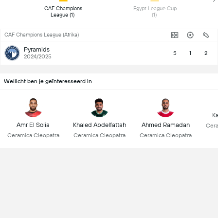
 CAF Champions 
 Egypt League Cup 
League (1) 
(1) 
CAF Champions League (Afrika)
Pyramids
5
1
2
2024/2025
Wellicht ben je geïnteresseerd in
K
Amr El Solia
Khaled Abdelfattah
Ahmed Ramadan
Cera
Ceramica Cleopatra
Ceramica Cleopatra
Ceramica Cleopatra