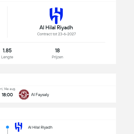
Al Hilal Riyadh
Contract tot 23-6-2027
1.85
18
Lengte
Prijzen
vri, 14e aug.
18:00
Al Faysaly
Al Hilal Riyadh