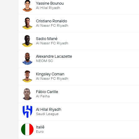
Yassine Bounou
Al Hilal Riyadh
Cristiano Ronaldo
Al Nassr FC Riyadh
Sadio Mané
Al Nassr FC Riyadh
Alexandre Lacazette
NEOM SC
Kingsley Coman
Al Nassr FC Riyadh
Fábio Carille
Al Feiha
Al Hilal Riyadh
Saudi League
Italië
Euro