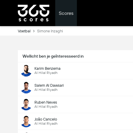
Scores
Voetbal
Simone Inzaghi
Wellicht ben je geïnteresseerd in
Karim Benzema
Al Hilal Riyadh
Salem Al Dawsari
Al Hilal Riyadh
Ruben Neves
Al Hilal Riyadh
João Cancelo
Al Hilal Riyadh