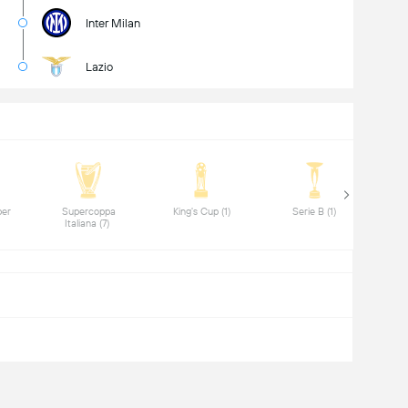
Inter Milan
Lazio
er 
 Supercoppa 
 King's Cup (1) 
 Serie B (1) 
Italiana (7) 