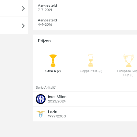
Aangesteld
7-7-2021
Aangesteld
4-4-2016
Prijzen
 Serie A (2) 
 Coppa Italia (6) 
 Europese Sup
Cup (1) 
Serie A (Italië)
Inter Milan
2023/2024
Lazio
1999/2000