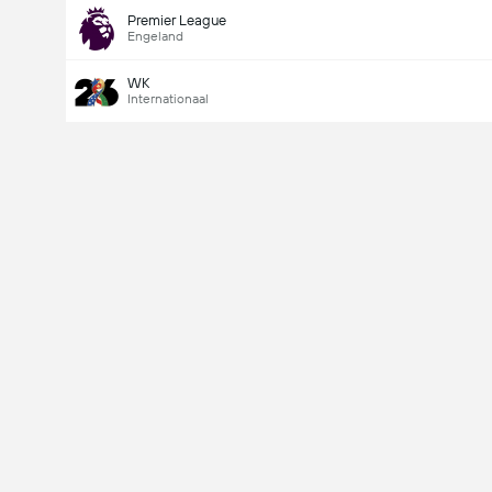
Premier League
Engeland
WK
Internationaal
Last Goalscorer
V
X