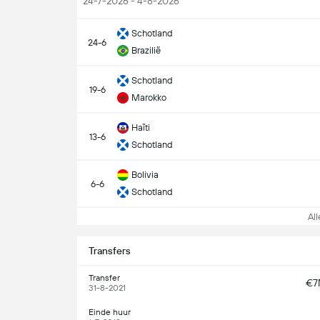
24-7-2026 - 4-8-2026
Schotland
24-6
Brazilië
Schotland
19-6
Marokko
Haïti
13-6
Schotland
Bolivia
6-6
Schotland
Alle
Transfers
Transfer
€7
31-8-2021
Einde huur