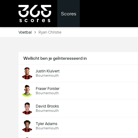
Scores
Voetbal
Ryan Christie
Wellicht ben je geïnteresseerd in
Justin Kluivert
Bournemouth
Fraser Forster
Bournemouth
David Brooks
Bournemouth
Tyler Adams
Bournemouth