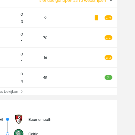
Niet deelgenopen aan 3 wedstrijden
0
9
6.3
3
0
70
6.6
1
0
16
6.3
1
0
45
7.1
4
s bekijken
M
Bournemouth
Celtic