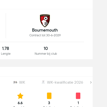
Bournemouth
Contract tot 30-6-2029
1.78
10
Lengte
Nummer bij club
WK
WK-kwalificatie 2026
6.6
3
1