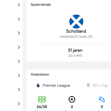
Spelerdetails
Schotland
Interlands(71) Goals (10)
31 jaren
22-2-1995
Statistieken
Premier League
EFL Cup
26/38
2
0