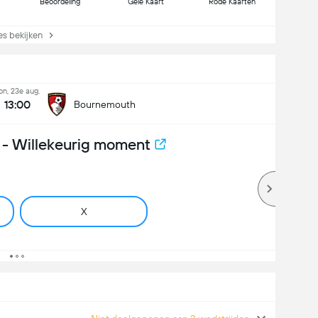
Beoordeling
Gele Kaart
Rode Kaarten
s bekijken
on, 23e aug.
13:00
Bournemouth
- Willekeurig moment
X