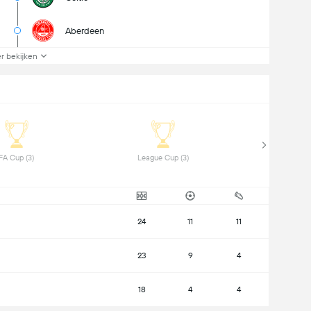
Aberdeen
r bekijken
 FA Cup (3) 
 League Cup (3) 
24
11
11
23
9
4
18
4
4