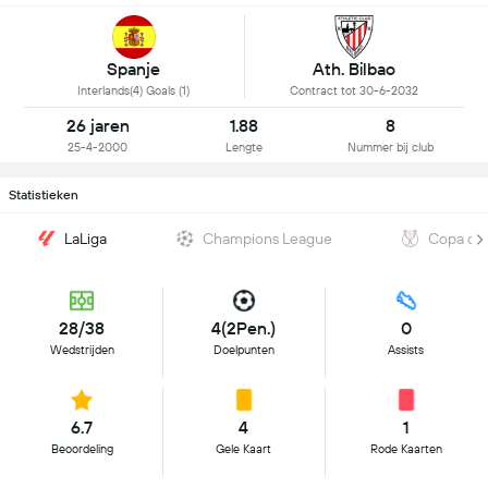
Spanje
Ath. Bilbao
Interlands(4) Goals (1)
Contract tot 30-6-2032
26 jaren
1.88
8
25-4-2000
Lengte
Nummer bij club
Statistieken
LaLiga
Champions League
Copa del
28/38
4(2Pen.)
0
Wedstrijden
Doelpunten
Assists
6.7
4
1
Beoordeling
Gele Kaart
Rode Kaarten