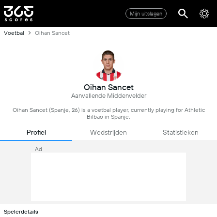
Mijn uitslagen
Voetbal
Oihan Sancet
Oihan Sancet
Aanvallende Middenvelder
Oihan Sancet (Spanje, 26) is a voetbal player, currently playing for Athletic
Bilbao in Spanje.
Profiel
Wedstrijden
Statistieken
Ad
Spelerdetails