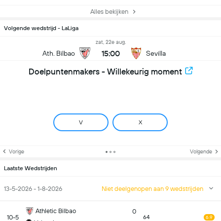
Alles bekijken
Volgende wedstrijd - LaLiga
zat, 22e aug.
15:00
Ath. Bilbao
Sevilla
Doelpuntenmakers - Willekeurig moment
V
X
Vorige
Volgende
Laatste Wedstrijden
13-5-2026 - 1-8-2026
Niet deelgenopen aan 9 wedstrijden
Athletic Bilbao
0
10-5
64
6.9