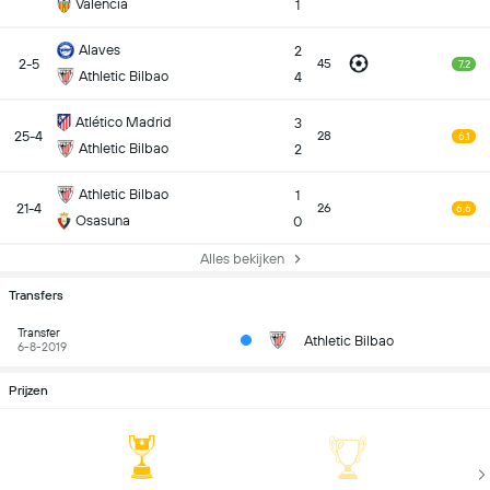
Valencia
1
Alaves
2
2-5
45
7.2
Athletic Bilbao
4
Atlético Madrid
3
25-4
28
6.1
Athletic Bilbao
2
Athletic Bilbao
1
21-4
26
6.6
Osasuna
0
Alles bekijken
Transfers
Transfer
Athletic Bilbao
6-8-2019
Prijzen