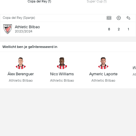
 Copa del Rey (1) 
 Super Cup (1) 
Copa del Rey (Spanje)
Athletic Bilbao
8
2
1
2023/2024
Wellicht ben je geïnteresseerd in
I
Álex Berenguer
Nico Williams
Aymeric Laporte
At
Athletic Bilbao
Athletic Bilbao
Athletic Bilbao