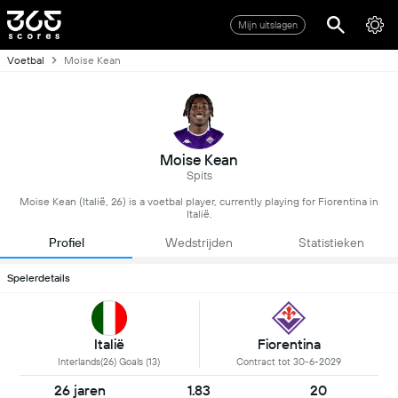
Mijn uitslagen
Voetbal
Moise Kean
Moise Kean
Spits
Moise Kean (Italië, 26) is a voetbal player, currently playing for Fiorentina in
Italië.
Profiel
Wedstrijden
Statistieken
Spelerdetails
Italië
Fiorentina
Interlands(26) Goals (13)
Contract tot 30-6-2029
26 jaren
1.83
20