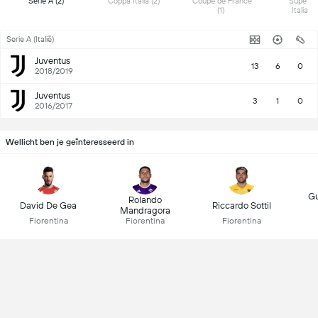
 Serie A (2) 
 Coppa Italia (2) 
 Coupe de France 
 Superco
(1) 
Serie A (Italië)
Juventus
13
6
0
2018/2019
Juventus
3
1
0
2016/2017
Wellicht ben je geïnteresseerd in
G
Rolando
David De Gea
Riccardo Sottil
Mandragora
Fiorentina
Fiorentina
Fiorentina