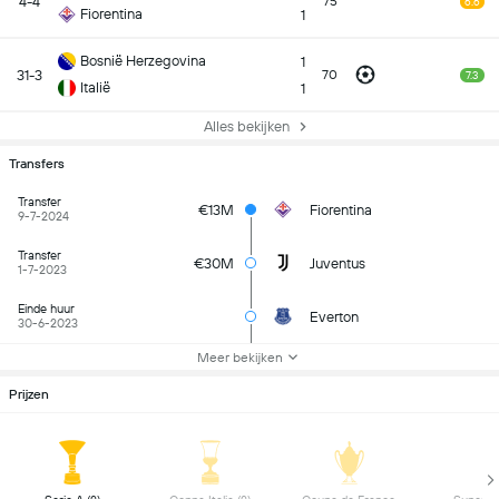
4-4
75
6.6
Fiorentina
1
Bosnië Herzegovina
1
31-3
70
7.3
Italië
1
Alles bekijken
Transfers
Transfer
€13M
Fiorentina
9-7-2024
Transfer
€30M
Juventus
1-7-2023
Einde huur
Everton
30-6-2023
Meer bekijken
Prijzen