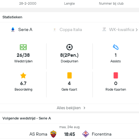
28-2-2000
Lengte
Nummer bij club
Statistieken
Serie A
Coppa Italia
WK-kwalificati
26/38
8(2Pen.)
1
Wedstrijden
Doelpunten
Assists
6.7
4
0
Beoordeling
Gele Kaart
Rode Kaarten
Alles bekijken
Volgende wedstrijd - Serie A
maa, 24e aug.
18:45
AS Roma
Fiorentina