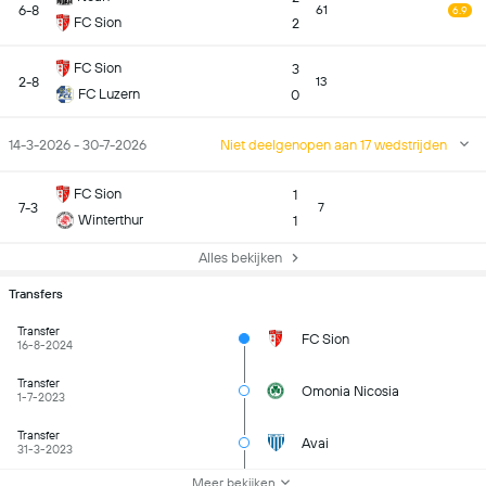
6-8
61
6.9
FC Sion
2
FC Sion
3
2-8
13
FC Luzern
0
14-3-2026 - 30-7-2026
Niet deelgenopen aan 17 wedstrijden
FC Sion
1
7-3
7
Winterthur
1
Alles bekijken
Transfers
Transfer
FC Sion
16-8-2024
Transfer
Omonia Nicosia
1-7-2023
Transfer
Avai
31-3-2023
Meer bekijken