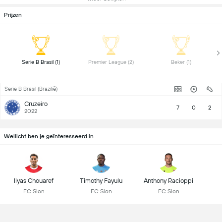
Prijzen
 Serie B Brasil (1) 
 Premier League (2) 
 Beker (1) 
Serie B Brasil (Brazilië)
Cruzeiro
7
0
2
2022
Wellicht ben je geïnteresseerd in
Ilyas Chouaref
Timothy Fayulu
Anthony Racioppi
FC Sion
FC Sion
FC Sion