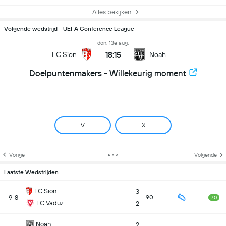
Alles bekijken
Volgende wedstrijd - UEFA Conference League
don, 13e aug.
18:15
FC Sion
Noah
Doelpuntenmakers - Willekeurig moment
V
X
Vorige
Volgende
Laatste Wedstrijden
FC Sion
3
9-8
90
7.0
FC Vaduz
2
Noah
2