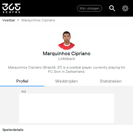
Mijn uitslagen
Voetbal
Marquinhos Cipriano
Marquinhos Cipriano
Linksback
Marquinhos Cipriano (Brazilië, 27) is a voetbal player, currently playing for
FC Sion in Zwitserland.
Profiel
Wedstrijden
Statistieken
Ad
Spelerdetails