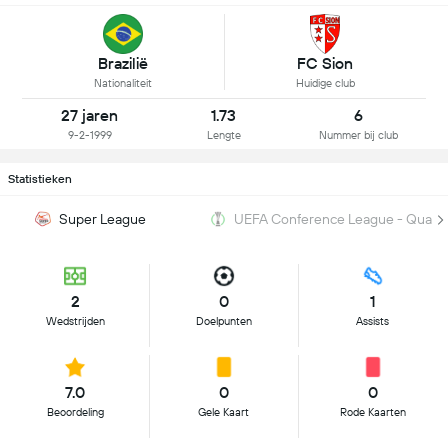
Brazilië
FC Sion
Nationaliteit
Huidige club
27 jaren
1.73
6
9-2-1999
Lengte
Nummer bij club
Statistieken
Super League
UEFA Conference League - Qualifi
2
0
1
Wedstrijden
Doelpunten
Assists
7.0
0
0
Beoordeling
Gele Kaart
Rode Kaarten