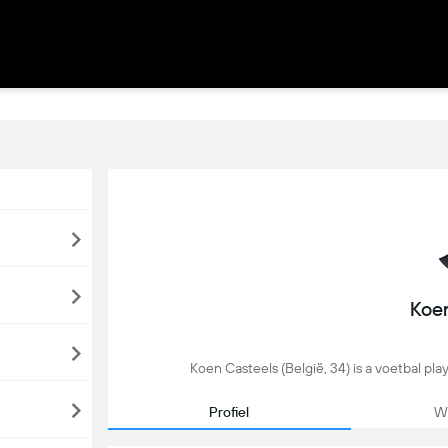
Koen
Koen Casteels (België, 34) is a voetbal pla
Profiel
We