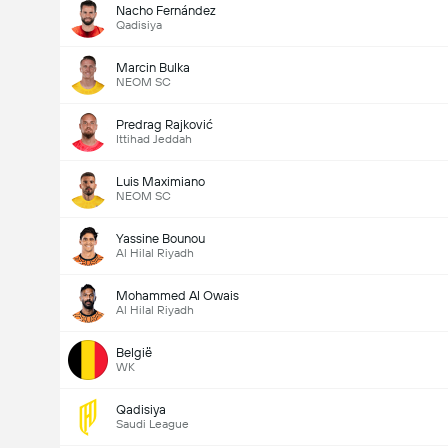
Nacho Fernández
Qadisiya
Marcin Bulka
NEOM SC
Predrag Rajković
Ittihad Jeddah
Luis Maximiano
NEOM SC
Yassine Bounou
Al Hilal Riyadh
Mohammed Al Owais
Al Hilal Riyadh
België
WK
Qadisiya
Saudi League