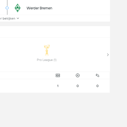
Werder Bremen
r bekijken
 Pro League (1) 
1
0
0