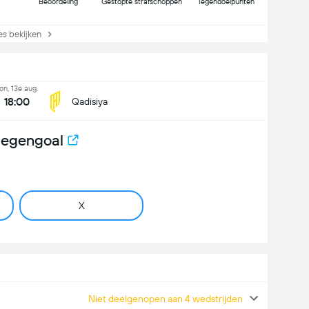
Beoordeling
Gestopte strafschoppen
Tegendoelpunten
s bekijken
on, 13e aug.
18:00
Qadisiya
tegengoal
X
Niet deelgenopen aan 4 wedstrijden