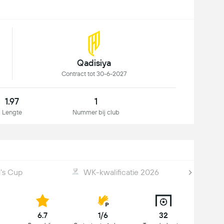
Qadisiya
Contract tot 30-6-2027
1.97
1
Lengte
Nummer bij club
g's Cup
WK-kwalificatie 2026
6.7
1/6
32