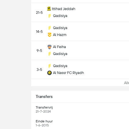
Ittihad Jeddah
21-5
Qadisiya
Qadisiya
14-5
Al Hazm
Al Feiha
9-5
Qadisiya
Qadisiya
3-5
Al Nassr FC Riyadh
Alle
Transfers
Transfervrij
21-7-2024
Einde huur
1-6-2015