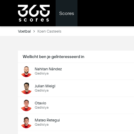
Scores
Voetbal
Koen Casteels
Wellicht ben je geïnteresseerd in
Nahitan Nández
Qadisiya
Julian Weigl
Qadisiya
Otavio
Qadisiya
Mateo Retegui
Qadisiya