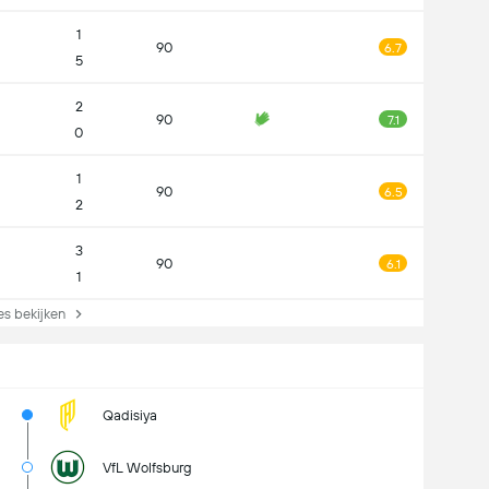
1
90
6.7
5
2
90
7.1
0
1
90
6.5
2
3
90
6.1
1
s bekijken
Qadisiya
VfL Wolfsburg