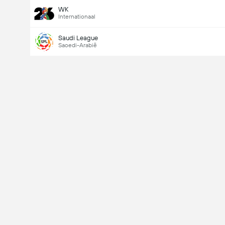
WK
Internationaal
Saudi League
Saoedi-Arabië