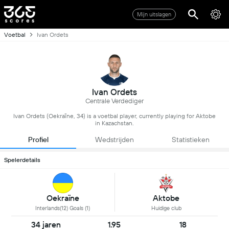
Mijn uitslagen
Voetbal
Ivan Ordets
Ivan Ordets
Centrale Verdediger
Ivan Ordets (Oekraïne, 34) is a voetbal player, currently playing for Aktobe
in Kazachstan.
Profiel
Wedstrijden
Statistieken
Spelerdetails
Oekraïne
Aktobe
Interlands(12) Goals (1)
Huidige club
34 jaren
1.95
18