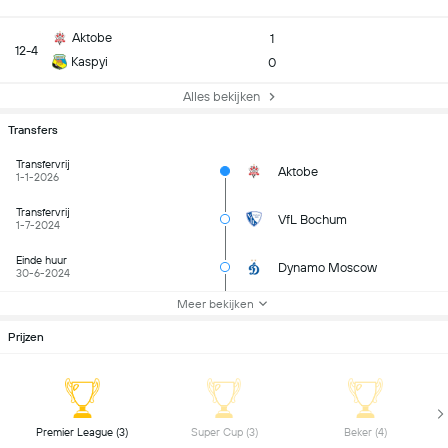
Aktobe
1
12-4
Kaspyi
0
Alles bekijken
Transfers
Transfervrij
Aktobe
1-1-2026
Transfervrij
VfL Bochum
1-7-2024
Einde huur
Dynamo Moscow
30-6-2024
Meer bekijken
Prijzen
 Premier League (3) 
 Super Cup (3) 
 Beker (4) 