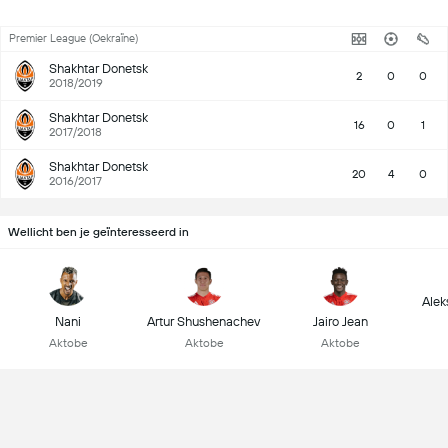
Premier League (Oekraïne)
Shakhtar Donetsk
2
0
0
2018/2019
Shakhtar Donetsk
16
0
1
2017/2018
Shakhtar Donetsk
20
4
0
2016/2017
Wellicht ben je geïnteresseerd in
Alek
Nani
Artur Shushenachev
Jairo Jean
Aktobe
Aktobe
Aktobe