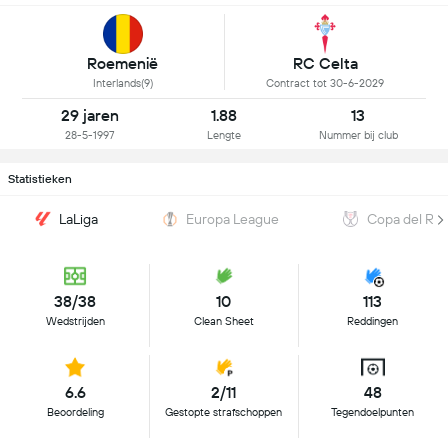
Roemenië
RC Celta
Interlands(9)
Contract tot 30-6-2029
29 jaren
1.88
13
28-5-1997
Lengte
Nummer bij club
Statistieken
LaLiga
Europa League
Copa del Re
38/38
10
113
Wedstrijden
Clean Sheet
Reddingen
6.6
2/11
48
Beoordeling
Gestopte strafschoppen
Tegendoelpunten