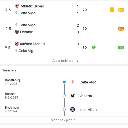
Athletic Bilbao
1
17-5
90
6.9
Celta Vigo
1
Celta Vigo
2
12-5
90
5.0
Levante
3
Atlético Madrid
0
9-5
90
7.4
Celta Vigo
1
Alles bekijken
Transfers
Transfervrij
Celta Vigo
1-7-2025
Transfer
Venezia
3-2-2025
Einde huur
Inter Milan
1-7-2024
Meer bekijken