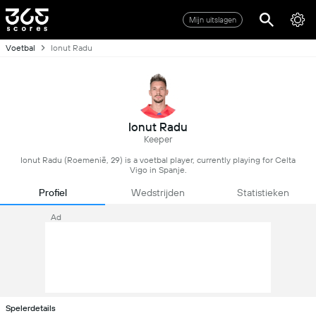
Mijn uitslagen
Voetbal
Ionut Radu
Ionut Radu
Keeper
Ionut Radu (Roemenië, 29) is a voetbal player, currently playing for Celta
Vigo in Spanje.
Profiel
Wedstrijden
Statistieken
Ad
Spelerdetails