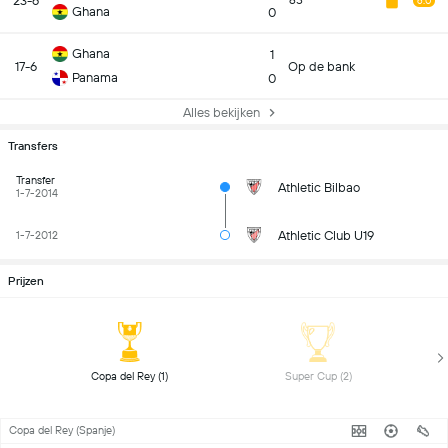
23-6
65
6.0
Ghana
0
Ghana
1
17-6
Op de bank
Panama
0
Alles bekijken
Transfers
Transfer
Athletic Bilbao
1-7-2014
Athletic Club U19
1-7-2012
Prijzen
 Copa del Rey (1) 
 Super Cup (2) 
Copa del Rey (Spanje)