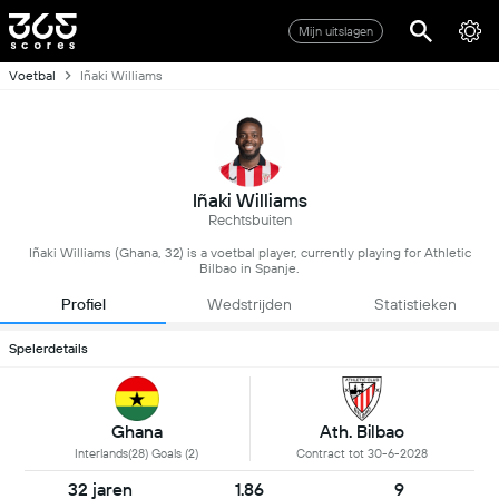
Mijn uitslagen
Voetbal
Iñaki Williams
Iñaki Williams
Rechtsbuiten
Iñaki Williams (Ghana, 32) is a voetbal player, currently playing for Athletic
Bilbao in Spanje.
Profiel
Wedstrijden
Statistieken
Spelerdetails
Ghana
Ath. Bilbao
Interlands(28) Goals (2)
Contract tot 30-6-2028
32 jaren
1.86
9