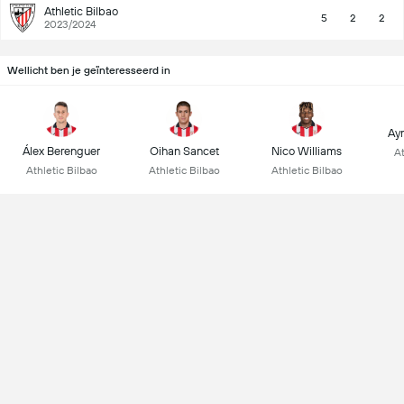
Athletic Bilbao
5
2
2
2023/2024
Wellicht ben je geïnteresseerd in
Ay
Álex Berenguer
Oihan Sancet
Nico Williams
At
Athletic Bilbao
Athletic Bilbao
Athletic Bilbao