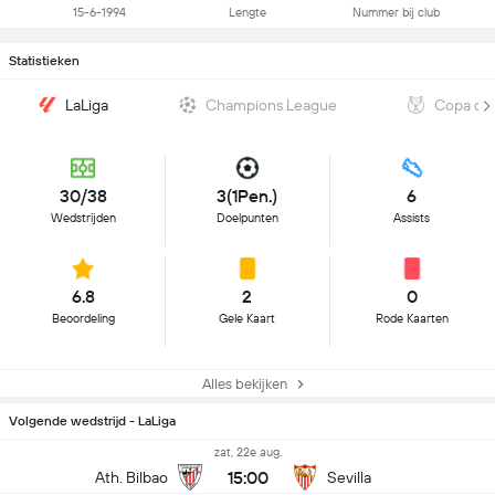
15-6-1994
Lengte
Nummer bij club
Statistieken
LaLiga
Champions League
Copa del
30/38
3(1Pen.)
6
Wedstrijden
Doelpunten
Assists
6.8
2
0
Beoordeling
Gele Kaart
Rode Kaarten
Alles bekijken
Volgende wedstrijd - LaLiga
zat, 22e aug.
15:00
Ath. Bilbao
Sevilla