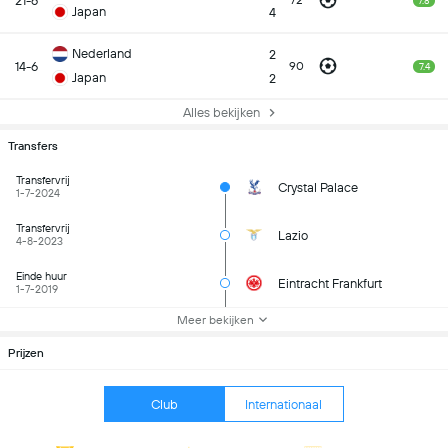
21-6
72
7.8
Japan
4
Nederland
2
14-6
90
7.4
Japan
2
Alles bekijken
Transfers
Transfervrij
Crystal Palace
1-7-2024
Transfervrij
Lazio
4-8-2023
Einde huur
Eintracht Frankfurt
1-7-2019
Meer bekijken
Prijzen
Club
Internationaal