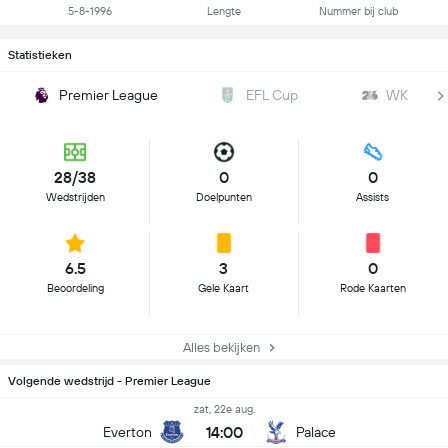
5-8-1996
Lengte
Nummer bij club
Statistieken
Premier League
EFL Cup
WK
28/38
0
0
Wedstrijden
Doelpunten
Assists
6.5
3
0
Beoordeling
Gele Kaart
Rode Kaarten
Alles bekijken
Volgende wedstrijd - Premier League
zat, 22e aug.
14:00
Everton
Palace