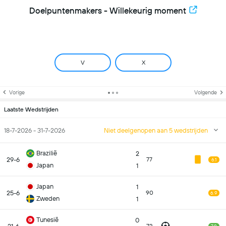
Doelpuntenmakers - Willekeurig moment
V
X
Vorige
Volgende
Laatste Wedstrijden
18-7-2026 - 31-7-2026
Niet deelgenopen aan 5 wedstrijden
Brazilië
2
29-6
77
6.1
Japan
1
Japan
1
25-6
90
6.9
Zweden
1
Tunesië
0