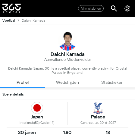
Mijn uitslagen
Voetbal
Daichi Kamada
Daichi Kamada
Aanvallende Middenvelder
Daichi Kamada (Japan, 30) is a voetbal player, currently playing for Crystal
Palace in Engeland.
Profiel
Wedstrijden
Statistieken
Spelerdetails
Japan
Palace
Interlands(53) Goals (14)
Contract tot 30-6-2027
30 jaren
1.80
18