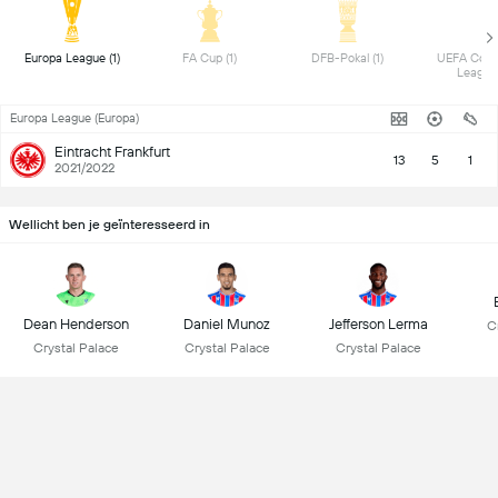
 Europa League (1) 
 FA Cup (1) 
 DFB-Pokal (1) 
 UEFA Conf
Europa League (Europa)
Eintracht Frankfurt
13
5
1
2021/2022
Wellicht ben je geïnteresseerd in
Dean Henderson
Daniel Munoz
Jefferson Lerma
C
Crystal Palace
Crystal Palace
Crystal Palace