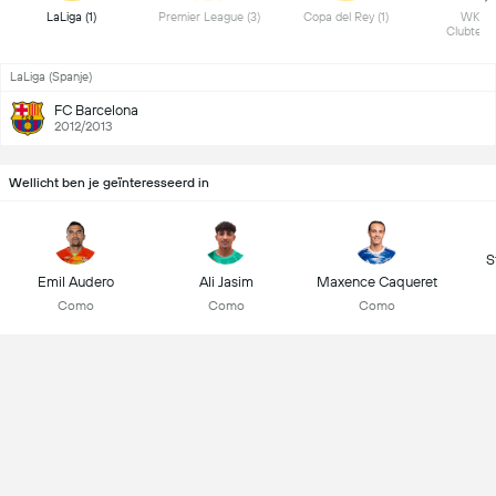
 LaLiga (1) 
 Premier League (3) 
 Copa del Rey (1) 
 WK voo
LaLiga (Spanje)
FC Barcelona
2012/2013
Wellicht ben je geïnteresseerd in
S
Emil Audero
Ali Jasim
Maxence Caqueret
Como
Como
Como