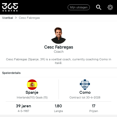
Mijn uitslagen
Voetbal
Cesc Fabregas
Cesc Fabregas
Coach
Cesc Fabregas (Spanje, 39) is a voetbal coach, currently coaching Como in
Italië.
Spelerdetails
Spanje
Como
Interlands(110) Goals (15)
Contract tot 30-6-2028
39 jaren
1.80
17
4-5-1987
Lengte
Prijzen