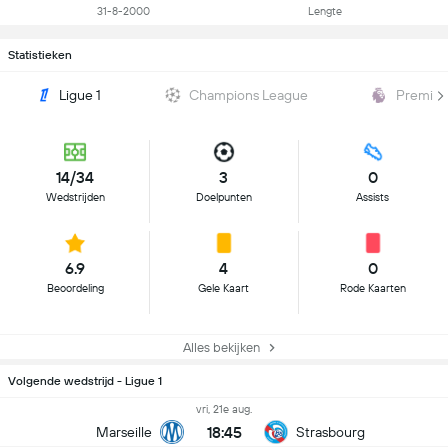
31-8-2000
Lengte
Statistieken
Ligue 1
Champions League
Premier
14/34
3
0
Wedstrijden
Doelpunten
Assists
6.9
4
0
Beoordeling
Gele Kaart
Rode Kaarten
Alles bekijken
Volgende wedstrijd - Ligue 1
vri, 21e aug.
18:45
Marseille
Strasbourg