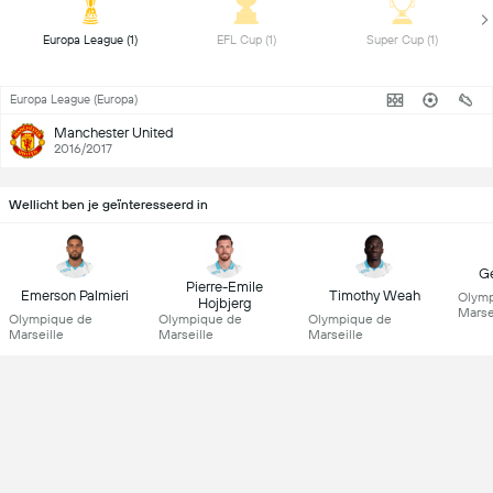
 Europa League (1) 
 EFL Cup (1) 
 Super Cup (1) 
Europa League (Europa)
Manchester United
2016/2017
Wellicht ben je geïnteresseerd in
Ge
Pierre-Emile
Emerson Palmieri
Timothy Weah
Olymp
Hojbjerg
Marse
Olympique de
Olympique de
Olympique de
Marseille
Marseille
Marseille