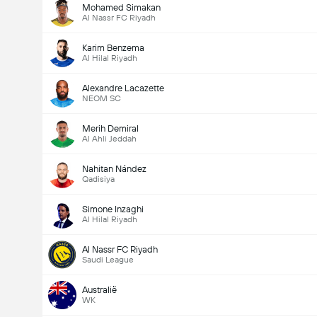
Mohamed Simakan
Al Nassr FC Riyadh
Karim Benzema
Al Hilal Riyadh
Alexandre Lacazette
NEOM SC
Merih Demiral
Al Ahli Jeddah
Nahitan Nández
Qadisiya
Simone Inzaghi
Al Hilal Riyadh
Al Nassr FC Riyadh
Saudi League
Australië
WK