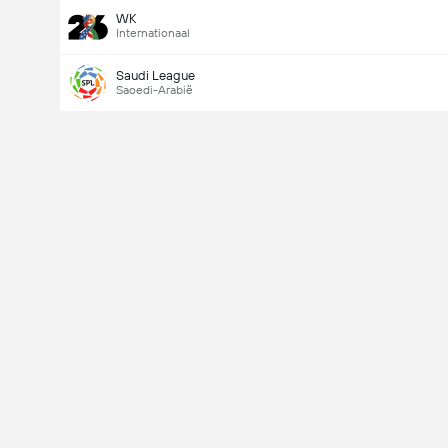
WK
Internationaal
Saudi League
Saoedi-Arabië