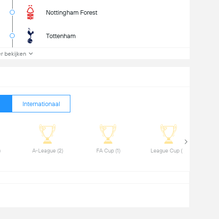
Nottingham Forest
Tottenham
r bekijken
Internationaal
 J League (1) 
 A-League (2) 
 FA Cup (1) 
 League Cup (2) 