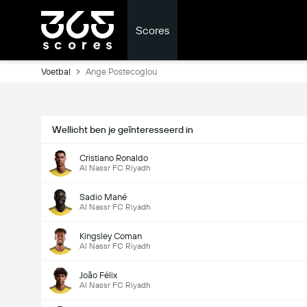
Scores
Voetbal
Ange Postecoglou
Wellicht ben je geïnteresseerd in
Cristiano Ronaldo
Al Nassr FC Riyadh
Sadio Mané
Al Nassr FC Riyadh
Kingsley Coman
Al Nassr FC Riyadh
João Félix
Al Nassr FC Riyadh