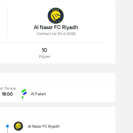
Al Nassr FC Riyadh
Contract tot 30-6-2028
10
Prijzen
at, 15e aug.
18:00
Al Fateh
Al Nassr FC Riyadh