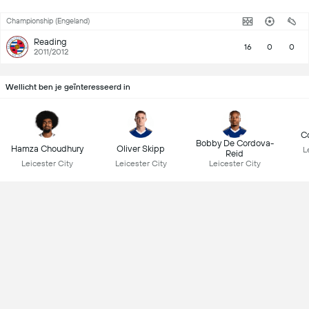
Championship (Engeland)
Reading
16
0
0
2011/2012
Wellicht ben je geïnteresseerd in
Co
Bobby De Cordova-
Hamza Choudhury
Oliver Skipp
L
Reid
Leicester City
Leicester City
Leicester City