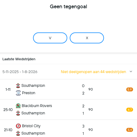
Geen tegengoal
V
X
Laatste Wedstrijden
5-11-2025 - 1-8-2026
Niet deelgenopen aan 44 wedstrijden
Southampton
0
1-11
90
5.9
Preston
2
Blackburn Rovers
2
25-10
90
6.7
Southampton
1
Bristol City
3
21-10
90
5.4
Southampton
1