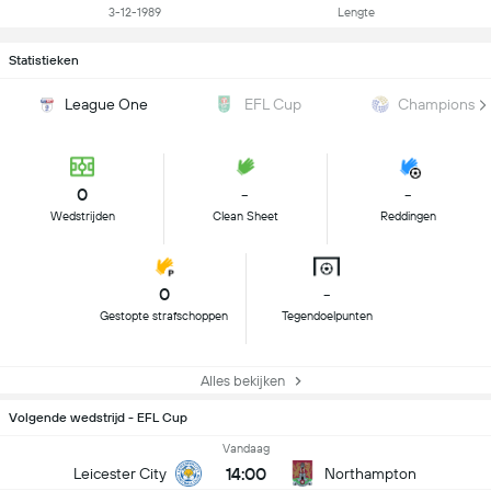
3-12-1989
Lengte
Statistieken
League One
EFL Cup
Championshi
0
-
-
Wedstrijden
Clean Sheet
Reddingen
0
-
Gestopte strafschoppen
Tegendoelpunten
Alles bekijken
Volgende wedstrijd - EFL Cup
Vandaag
14:00
Leicester City
Northampton