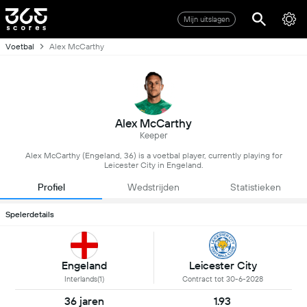
Mijn uitslagen
Voetbal
Alex McCarthy
Alex McCarthy
Keeper
Alex McCarthy (Engeland, 36) is a voetbal player, currently playing for
Leicester City in Engeland.
Profiel
Wedstrijden
Statistieken
Spelerdetails
Engeland
Leicester City
Interlands(1)
Contract tot 30-6-2028
36 jaren
1.93