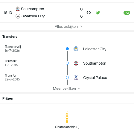
Southampton
0
18-10
90
7.2
Swansea City
0
Alles bekijken
Transfers
Transfervrij
Leicester City
16-7-2026
Transfer
Southampton
1-8-2016
Transfer
Crystal Palace
23-7-2015
Meer bekijken
Prijzen
 Championship (1) 