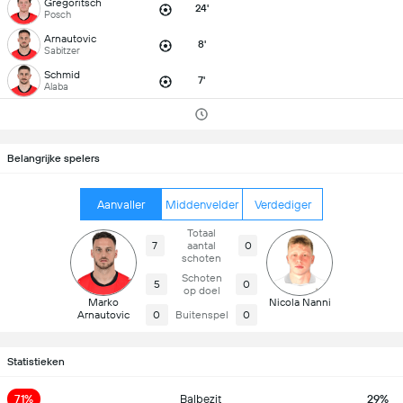
Gregoritsch
24'
Posch
Arnautovic
8'
Sabitzer
Schmid
7'
Alaba
Belangrijke spelers
Aanvaller
Middenvelder
Verdediger
Totaal
7
aantal
0
schoten
Schoten
5
0
op doel
Marko
Nicola Nanni
Arnautovic
0
Buitenspel
0
Statistieken
71%
Balbezit
29%