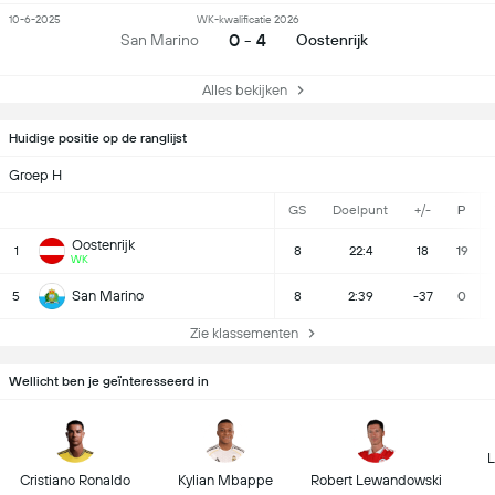
10-6-2025
WK-kwalificatie 2026
0 - 4
San Marino
Oostenrijk
Alles bekijken
Huidige positie op de ranglijst
Groep H
GS
Doelpunt
+/-
P
Oostenrijk
1
8
22:4
18
19
WK
San Marino
5
8
2:39
-37
0
Zie klassementen
Wellicht ben je geïnteresseerd in
L
Cristiano Ronaldo
Kylian Mbappe
Robert Lewandowski