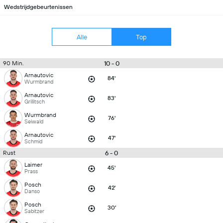
Wedstrijdgebeurtenissen
Alle
Top
10 - 0
90 Min.
Arnautovic
84'
Wurmbrand
Arnautovic
83'
Grillitsch
Wurmbrand
76'
Seiwald
Arnautovic
47'
Schmid
6 - 0
Rust
Laimer
45'
Prass
Posch
42'
Danso
Posch
30'
Sabitzer