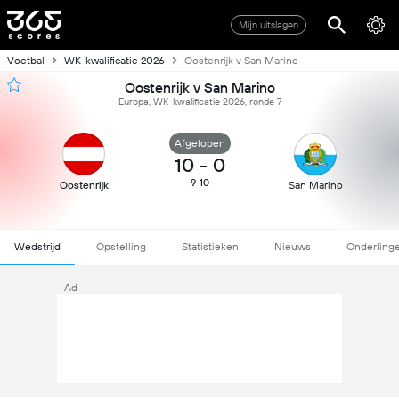
Mijn uitslagen
Voetbal
WK-kwalificatie 2026
Oostenrijk v San Marino
Oostenrijk v San Marino
Europa, WK-kwalificatie 2026, ronde 7
Afgelopen
10
-
0
9-10
Oostenrijk
San Marino
Wedstrijd
Opstelling
Statistieken
Nieuws
Onderling
Ad