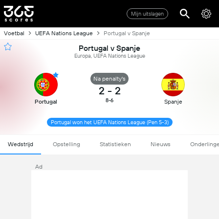
Mijn uitslagen
Voetbal
UEFA Nations League
Portugal v Spanje
Portugal v Spanje
Europa, UEFA Nations League
Na penalty's
2
-
2
8-6
Portugal
Spanje
Portugal won het UEFA Nations League (Pen 5-3)
Wedstrijd
Opstelling
Statistieken
Nieuws
Onderling
Ad